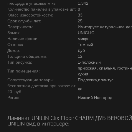
площадь в упаковке м кв:
1,342
Количество панелей в упаковке шт:
8
Класс износостойкости
:
33
Срок службы лет:
25
Поверхность:
Имитирует натуральное де
Замок:
UNICLIC
Наличие фаски:
микро
Оттенок:
Темный
Декор:
Дуб
Толщина общая,мм:
12
Тип рисунка:
1-полосный
прихожая, спальня, гостинн
Тип помещения:
кухня
Сопутствующие товары:
Подложка,плинтус
бесплатная доставка при заказе от
да
20т.руб:
Регион:
Нижний Новгород
Ламинат UNILIN Clix Floor CHARM ДУБ ВЕКОВО
UNILIN вид в интерьере: