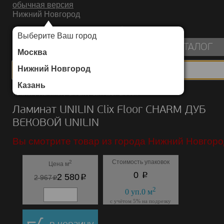
обычная версия
Нижний Новгород
ИНТЕРНЕТ-МАГАЗИН НАПОЛЬНЫХ ПОКРЫТИЙ
Выберите Ваш город
пуста
КАТАЛОГ
Москва
Нижний Новгород
Казань
Каталог
/
Ламинат
/
UNILIN
/
Clix Floor CHARM
Ламинат UNILIN Clix Floor CHARM ДУБ
ВЕКОВОЙ UNILIN
Вы смотрите товар из города Нижний Новгоро
Стоимость упаковок
2
Цена м
p
0
p
2 580
p
2 967
2
0
уп.
0
м
с учётом 5% на подрезку