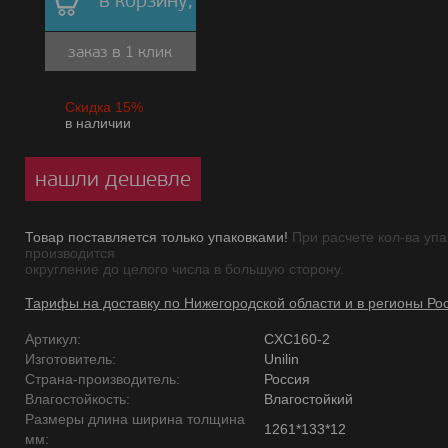
в корзину,
заказ в 1 клик
Скидка 15%
в наличии
нашли дешевле
Товар поставляется только упаковками!
При расчете кол-ва упа
производится
округление до целого числа в большую сторону.
Тарифы на доставку по Нижегородской области и в регионы Ро
Артикул:
CXC160-2
Изготовитель:
Unilin
Страна-производитель:
Россия
Влагостойкость:
Влагостойкий
Размеры длина ширина толщина
1261*133*12
мм: