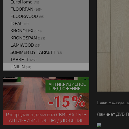
EuroHome
(45)
FLOORPAN
(165)
FLOORWOOD
(96)
IDEAL
(15)
KRONOTEX
(573)
KRONOSPAN
(123)
LAMIWOOD
(39)
SOMMER BY TARKETT
(12)
TARKETT
(258)
UNILIN
(81)
Наши мастера п
Ламинат ДУБ П
Распродажа ламината
СКИДКА
15 %
АНТИКРИЗИСНОЕ ПРЕДЛОЖЕНИЕ