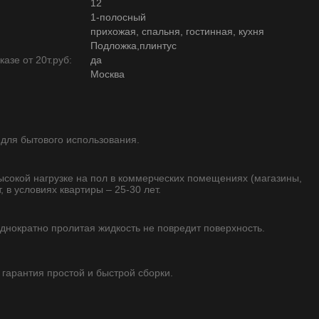
12
1-полосный
прихожая, спальня, гостинная, кухня
Подложка,плинтус
азе от 20т.руб:
да
Москва
 для бытового использования.
высокой нагрузке на пол в коммерческих помещениях (магазины,
, в условиях квартиры – 25-30 лет.
однократно пролитая жидкость не повредит поверхность.
 гарантия простой и быстрой сборки.