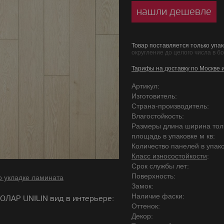
нашли дешевле
Товар поставляется только упак
округление до целого числа в б
Тарифы на доставку по Москве 
Артикул:
Изготовитель:
Страна-производитель:
Влагостойкость:
Размеры длина ширина то
площадь в упаковке м кв:
Количество панелей в упако
Класс износостойкости
:
Срок службы лет:
Поверхность:
о укладке ламината
Замок:
Наличие фаски:
ОЛАР UNILIN вид в интерьере:
Оттенок:
Декор: