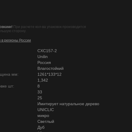
овками!
При расчете кол-ва упаковок производится
ольшую сторону.
и в регионы России
CXC157-2
Unilin
Россия
Влагостойкий
лщина мм:
1261*133*12
1,342
вке шт:
8
33
25
Имитирует натуральное дерево
UNICLIC
микро
Светлый
Дуб