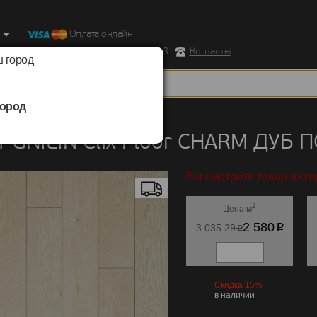
Оплата онлайн
ород, Ул. Республиканская д.43 корпус 3
Контакты
 город
ород
UNILIN
/
Clix Floor CHARM
 UNILIN Clix Floor CHARM ДУБ 
Вы смотрите товар из го
2
Цена м
p
2 580
p
3 035.29
Скидка 15%
в наличии