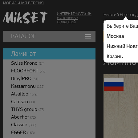
МОБИЛЬНАЯ ВЕРСИЯ
ИНТЕРНЕТ-МАГАЗИН
Нижний Новгород
НАПОЛЬНЫХ
г. Нижний Новг
ПОКРЫТИЙ
Выберите Ваш
КАТАЛОГ
Москва
Нижний Новг
Каталог
/
Ламинат
/
Ламинат
Казань
Ламинат
Swiss Krono
(24)
FLOORFORT
(72)
BinylPRO
(51)
Kastamonu
(132)
Alsafloor
(78)
Camsan
(33)
THYS group
(87)
Aberhof
(72)
Classen
(606)
EGGER
(168)