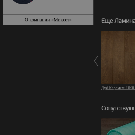
О компании «Миксет»
Еще Ламинат
Дуб Карамель UNI
Сопутствую