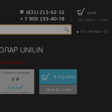
(831) 213-52-32
пуста
+ 7 905 193-40-78
Доставка и оплата
Мои закладки (0)
ПОЛАР UNILIN
рода Москва.
Стоимость упаковок
в корзину
p
0
2
0
уп.
0
м
заказ в 1 клик
с учётом 5% на подрезку