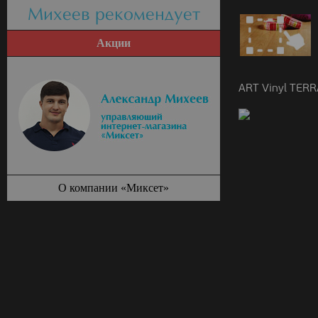
Михеев рекомендует
Акции
ART Vinyl TER
О компании «Миксет»