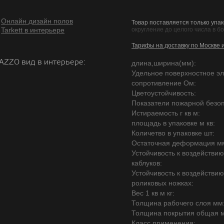
Онлайн дизайн полов
Товар поставляется только упак
Tarkett в интерьере
округление до целого числа в б
Тарифы на доставку по Москве 
RAZZO вид в интерьере:
длина,ширина(мм):
Удельное поверхностное эл
сопротивление Ом:
Цветоустойчивость:
Показатели пожарной безоп
Истираемость г кв м:
площадь в упаковке м кв:
Количетво в упаковке шт:
Остаточная деформация м
Устойчивость к воздействи
каблуков:
Устойчивость к воздействи
роликовых ножках:
Вес 1 кв м кг:
Толщина рабочего слоя мм
Толщина покрытия общая 
Класс применения: