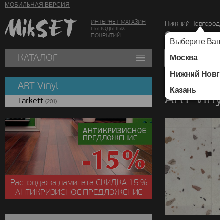
МОБИЛЬНАЯ ВЕРСИЯ
ИНТЕРНЕТ-МАГАЗИН
Нижний Новгород
НАПОЛЬНЫХ
г. Нижний Новг
ПОКРЫТИЙ
Выберите Ваш
КАТАЛОГ
Москва
Нижний Новг
Каталог
/
ART Vinyl
ART Vinyl
Казань
ART Vin
Tarkett
(201)
Распродажа ламината
СКИДКА
15 %
АНТИКРИЗИСНОЕ ПРЕДЛОЖЕНИЕ