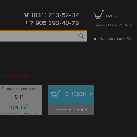
(831) 213-52-32
пуста
+ 7 905 193-40-78
Доставка и оплата
Мои закладки (0)
рода Москва.
Стоимость упаковок
в корзину
p
0
2
0
уп.
0
м
заказ в 1 клик
с учётом 5% на подрезку