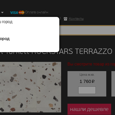
Оплата онлайн
ород, Ул. Республиканская д.43 корпус 3
Контакты
 город
ород
/
Tarkett
/
ROCKSTARS
yl Tarkett ROCKSTARS TERRAZZO
Вы смотрите товар из го
Цена м.кв.
p
1 760
нашли дешевле