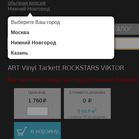
обычная версия
Нижний Новгород
ИНТЕРНЕТ-МАГАЗИН НАПОЛЬНЫХ ПОКРЫТИЙ
Выберите Ваш город
пуста
КАТАЛОГ
Москва
Нижний Новгород
Казань
Каталог
/
ART Vinyl
/
Tarkett
/
ROCKSTARS
ART Vinyl Tarkett ROCKSTARS VIKTOR
Вы смотрите товар из города Нижний Новгоро
Цена м.кв.
Стоимость упаковок
p
p
1 760
0
2
0
уп.
0
м
с учётом 5% на подрезку
в корзину,