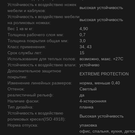
Устойчивость к воздействию ножек
высокая устойчивость
мебели и каблуков:
Устойчивость к воздействию мебели
высокая устойчивость
на роликовых ножках:
Вес 1 кв м кг:
4,90
Толщина рабочего слоя мм:
0,7
Толщина покрытия общая мм:
3,0
Класс применения:
34, 43
Срок службы лет:
15
Использование для теплых полов:
возможно, макс. +27С
Устойчивость к воздействию влаги:
устойчиво
Дополнительное защитное
EXTREME PROTECTION
покрытие:
Изменение линейных размеров:
норма, меньше 0,40
Оттенок:
Светлый
реалистичный рельеф:
да
Наличие фаски:
4-хсторонняя
Тип дизайна:
планка
Устойчивость к воздействию
Высокая устойчивость
роликовых кресел(ISO 4918):
Норма отпуска:
упаковка
офис, спальня, кухня, детск