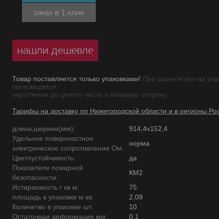
заказ в 1 клик
нашли дешевле
Товар поставляется только упаковками!
При расчете кол-ва упа
производится
округление до целого числа в большую сторону.
Тарифы на доставку по Нижегородской области и в регионы Ро
длина,ширина(мм):
914,4х152,4
Удельное поверхностное
норма
электрическое сопротивление Ом:
Цветоустойчивость:
да
Показатели пожарной
КМ2
безопасности:
Истираемость г кв м:
75
площадь в упаковке м кв:
2,09
Количетво в упаковке шт:
10
Остаточная деформация мм:
0,1