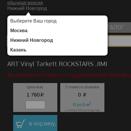
обычная версия
Нижний Новгород
ИНТЕРНЕТ-МАГАЗИН НАПОЛЬНЫХ ПОКРЫТИЙ
Выберите Ваш город
пуста
КАТАЛОГ
Москва
Нижний Новгород
Казань
Каталог
/
ART Vinyl
/
Tarkett
/
ROCKSTARS
ART Vinyl Tarkett ROCKSTARS JIMI
Вы смотрите товар из города Нижний Новгоро
Цена м.кв.
Стоимость упаковок
p
p
1 760
0
2
0
уп.
0
м
с учётом 5% на подрезку
в корзину,