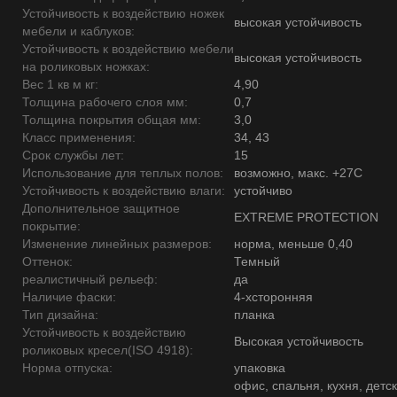
Устойчивость к воздействию ножек
высокая устойчивость
мебели и каблуков:
Устойчивость к воздействию мебели
высокая устойчивость
на роликовых ножках:
Вес 1 кв м кг:
4,90
Толщина рабочего слоя мм:
0,7
Толщина покрытия общая мм:
3,0
Класс применения:
34, 43
Срок службы лет:
15
Использование для теплых полов:
возможно, макс. +27С
Устойчивость к воздействию влаги:
устойчиво
Дополнительное защитное
EXTREME PROTECTION
покрытие:
Изменение линейных размеров:
норма, меньше 0,40
Оттенок:
Темный
реалистичный рельеф:
да
Наличие фаски:
4-хсторонняя
Тип дизайна:
планка
Устойчивость к воздействию
Высокая устойчивость
роликовых кресел(ISO 4918):
Норма отпуска:
упаковка
офис, спальня, кухня, детск