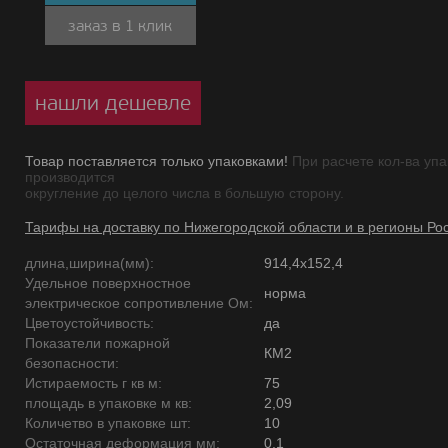
заказ в 1 клик
нашли дешевле
Товар поставляется только упаковками!
При расчете кол-ва упа
производится
округление до целого числа в большую сторону.
Тарифы на доставку по Нижегородской области и в регионы Ро
длина,ширина(мм):
914,4х152,4
Удельное поверхностное
норма
электрическое сопротивление Ом:
Цветоустойчивость:
да
Показатели пожарной
КМ2
безопасности:
Истираемость г кв м:
75
площадь в упаковке м кв:
2,09
Количетво в упаковке шт:
10
Остаточная деформация мм:
0,1