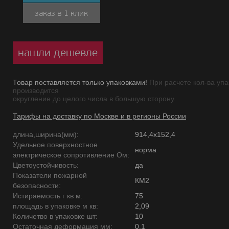
заказ в 1 клик
нашли дешевле
Товар поставляется только упаковками!
При расчете кол-ва упа
производится
округление до целого числа в большую сторону.
Тарифы на доставку по Москве и в регионы России
длина,ширина(мм):
914,4х152,4
Удельное поверхностное
норма
электрическое сопротивление Ом:
Цветоустойчивость:
да
Показатели пожарной
КМ2
безопасности:
Истираемость г кв м:
75
площадь в упаковке м кв:
2,09
Количетво в упаковке шт:
10
Остаточная деформация мм:
0,1