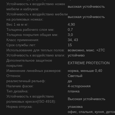
Устойчивость к воздействию ножек
высокая устойчивость
мебели и каблуков:
Устойчивость к воздействию мебели
высокая устойчивость
на роликовых ножках:
Вес 1 кв м кг:
4,90
Толщина рабочего слоя мм:
0,7
Толщина покрытия общая мм:
3,0
Класс применения:
34, 43
Срок службы лет:
15
Использование для теплых полов:
возможно, макс. +27С
Устойчивость к воздействию влаги:
устойчиво
Дополнительное защитное
EXTREME PROTECTION
покрытие:
Изменение линейных размеров:
норма, меньше 0,40
Оттенок:
Светлый
реалистичный рельеф:
да
Наличие фаски:
4-хсторонняя
Тип дизайна:
планка
Устойчивость к воздействию
Высокая устойчивость
роликовых кресел(ISO 4918):
Норма отпуска:
упаковка
офис, спальня, кухня, детск