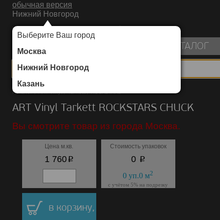
обычная версия
Нижний Новгород
ИНТЕРНЕТ-МАГАЗИН НАПОЛЬНЫХ ПОКРЫТИЙ
Выберите Ваш город
пуста
КАТАЛОГ
Москва
Нижний Новгород
Казань
Каталог
/
ART Vinyl
/
Tarkett
/
ROCKSTARS
ART Vinyl Tarkett ROCKSTARS CHUCK
Вы смотрите товар из города Москва.
Цена м.кв.
Стоимость упаковок
p
p
1 760
0
2
0
уп.
0
м
с учётом 5% на подрезку
в корзину,