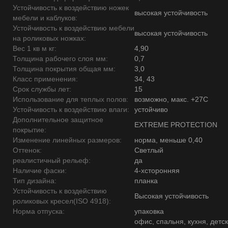
Устойчивость к воздействию ножек
высокая устойчивость
мебели и каблуков:
Устойчивость к воздействию мебели
высокая устойчивость
на роликовых ножках:
Вес 1 кв м кг:
4,90
Толщина рабочего слоя мм:
0,7
Толщина покрытия общая мм:
3,0
Класс применения:
34, 43
Срок службы лет:
15
Использование для теплых полов:
возможно, макс. +27С
Устойчивость к воздействию влаги:
устойчиво
Дополнительное защитное
EXTREME PROTECTION
покрытие:
Изменение линейных размеров:
норма, меньше 0,40
Оттенок:
Светлый
реалистичный рельеф:
да
Наличие фаски:
4-хсторонняя
Тип дизайна:
планка
Устойчивость к воздействию
Высокая устойчивость
роликовых кресел(ISO 4918):
Норма отпуска:
упаковка
офис, спальня, кухня, детск