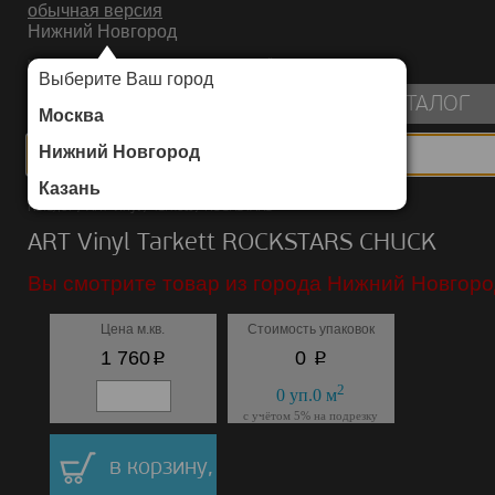
обычная версия
Нижний Новгород
ИНТЕРНЕТ-МАГАЗИН НАПОЛЬНЫХ ПОКРЫТИЙ
Выберите Ваш город
пуста
КАТАЛОГ
Москва
Нижний Новгород
Казань
Каталог
/
ART Vinyl
/
Tarkett
/
ROCKSTARS
ART Vinyl Tarkett ROCKSTARS CHUCK
Вы смотрите товар из города Нижний Новгоро
Цена м.кв.
Стоимость упаковок
p
p
1 760
0
2
0
уп.
0
м
с учётом 5% на подрезку
в корзину,