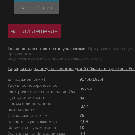
заказ в 1 клик
нашли дешевле
Товар поставляется только упаковками!
При расчете кол-ва упа
производится
округление до целого числа в большую сторону.
Тарифы на доставку по Нижегородской области и в регионы Ро
длина,ширина(мм):
914,4х152,4
Удельное поверхностное
норма
электрическое сопротивление Ом:
Цветоустойчивость:
да
Показатели пожарной
КМ2
безопасности:
Истираемость г кв м:
75
площадь в упаковке м кв:
2,09
Количетво в упаковке шт:
10
Остаточная деформация мм:
0,1