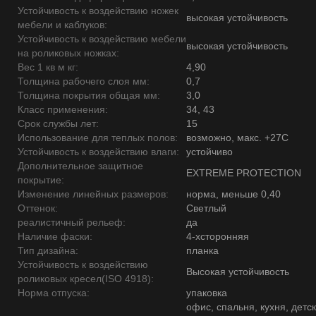
Устойчивость к воздействию ножек
высокая устойчивость
мебели и каблуков:
Устойчивость к воздействию мебели
высокая устойчивость
на роликовых ножках:
Вес 1 кв м кг:
4,90
Толщина рабочего слоя мм:
0,7
Толщина покрытия общая мм:
3,0
Класс применения:
34, 43
Срок службы лет:
15
Использование для теплых полов:
возможно, макс. +27С
Устойчивость к воздействию влаги:
устойчиво
Дополнительное защитное
EXTREME PROTECTION
покрытие:
Изменение линейных размеров:
норма, меньше 0,40
Оттенок:
Светлый
реалистичный рельеф:
да
Наличие фаски:
4-хсторонняя
Тип дизайна:
планка
Устойчивость к воздействию
Высокая устойчивость
роликовых кресел(ISO 4918):
Норма отпуска:
упаковка
офис, спальня, кухня, детск