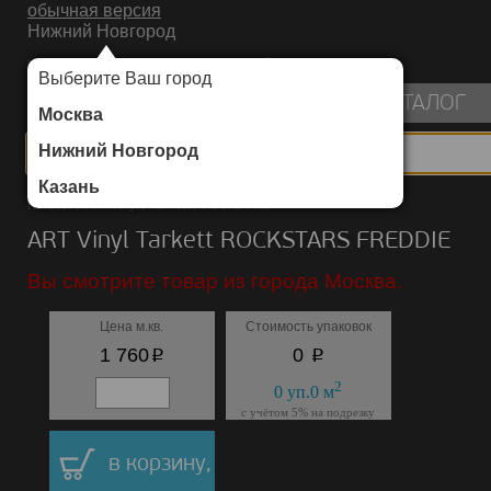
обычная версия
Нижний Новгород
ИНТЕРНЕТ-МАГАЗИН НАПОЛЬНЫХ ПОКРЫТИЙ
Выберите Ваш город
пуста
КАТАЛОГ
Москва
Нижний Новгород
Казань
Каталог
/
ART Vinyl
/
Tarkett
/
ROCKSTARS
ART Vinyl Tarkett ROCKSTARS FREDDIE
Вы смотрите товар из города Москва.
Цена м.кв.
Стоимость упаковок
p
p
1 760
0
2
0
уп.
0
м
с учётом 5% на подрезку
в корзину,