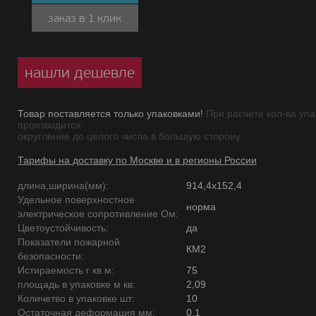
заказ в 1 клик
нашли дешевле
Товар поставляется только упаковками!
При расчете кол-ва упа
производится
округление до целого числа в большую сторону.
Тарифы на доставку по Москве и в регионы России
длина,ширина(мм):
914,4х152,4
Удельное поверхностное
норма
электрическое сопротивление Ом:
Цветоустойчивость:
да
Показатели пожарной
КМ2
безопасности:
Истираемость г кв м:
75
площадь в упаковке м кв:
2,09
Количетво в упаковке шт:
10
Остаточная деформация мм:
0,1