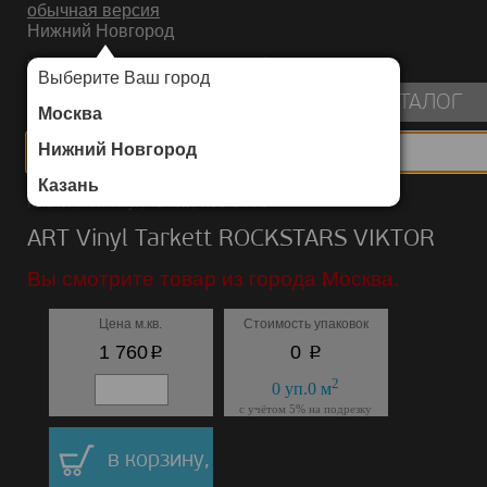
обычная версия
Нижний Новгород
ИНТЕРНЕТ-МАГАЗИН НАПОЛЬНЫХ ПОКРЫТИЙ
Выберите Ваш город
пуста
КАТАЛОГ
Москва
Нижний Новгород
Казань
Каталог
/
ART Vinyl
/
Tarkett
/
ROCKSTARS
ART Vinyl Tarkett ROCKSTARS VIKTOR
Вы смотрите товар из города Москва.
Цена м.кв.
Стоимость упаковок
p
p
1 760
0
2
0
уп.
0
м
с учётом 5% на подрезку
в корзину,