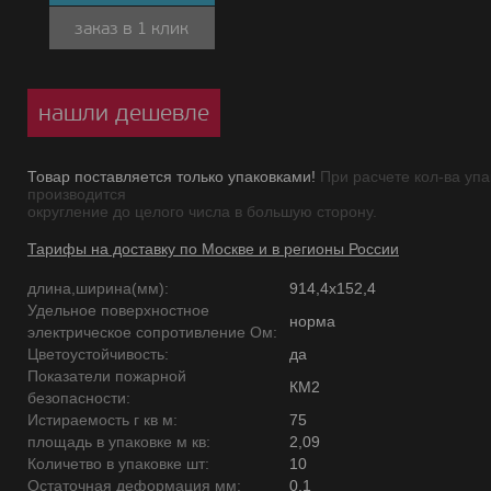
заказ в 1 клик
нашли дешевле
Товар поставляется только упаковками!
При расчете кол-ва упа
производится
округление до целого числа в большую сторону.
Тарифы на доставку по Москве и в регионы России
длина,ширина(мм):
914,4х152,4
Удельное поверхностное
норма
электрическое сопротивление Ом:
Цветоустойчивость:
да
Показатели пожарной
КМ2
безопасности:
Истираемость г кв м:
75
площадь в упаковке м кв:
2,09
Количетво в упаковке шт:
10
Остаточная деформация мм:
0,1