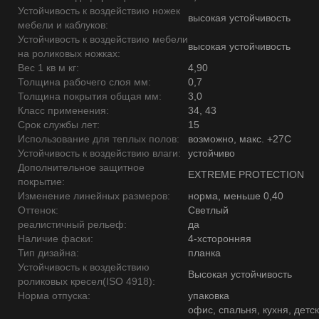
Устойчивость к воздействию ножек
высокая устойчивость
мебели и каблуков:
Устойчивость к воздействию мебели
высокая устойчивость
на роликовых ножках:
Вес 1 кв м кг:
4,90
Толщина рабочего слоя мм:
0,7
Толщина покрытия общая мм:
3,0
Класс применения:
34, 43
Срок службы лет:
15
Использование для теплых полов:
возможно, макс. +27С
Устойчивость к воздействию влаги:
устойчиво
Дополнительное защитное
EXTREME PROTECTION
покрытие:
Изменение линейных размеров:
норма, меньше 0,40
Оттенок:
Светлый
реалистичный рельеф:
да
Наличие фаски:
4-хсторонняя
Тип дизайна:
планка
Устойчивость к воздействию
Высокая устойчивость
роликовых кресел(ISO 4918):
Норма отпуска:
упаковка
офис, спальня, кухня, детск