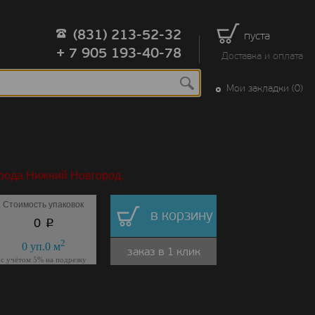
(831) 213-52-32
пуста
+ 7 905 193-40-78
Доставка и оплата
Мои закладки (0)
орода Нижний Новгород.
Стоимость упаковок
в корзину
p
0
2
0
уп.
0
м
заказ в 1 клик
с учётом 5% на подрезку