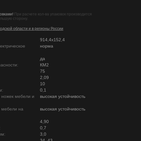
овками!
При расчете кол-ва упаковок производится
ольшую сторону.
одской области и в регионы России
914,4х152,4
ектрическое
норма
да
асности:
КМ2
75
2,09
10
м:
0,1
ю ножек мебели и
высокая устойчивость
ю мебели на
высокая устойчивость
4,90
:
0,7
мм:
3,0
34, 43