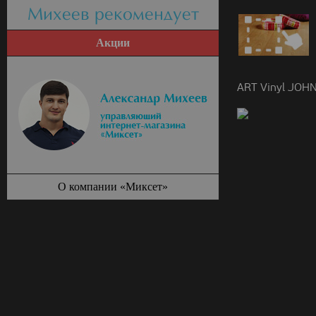
Михеев рекомендует
Акции
ART Vinyl JOHN
О компании «Миксет»