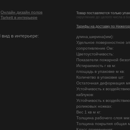
Онлайн дизайн полов
Товар поставляется только упак
Tarkett в интерьере
округление до целого числа в б
Тарифы на доставку по Нижегор
 вид в интерьере:
длина,ширина(мм):
Удельное поверхностное эл
сопротивление Ом:
Цветоустойчивость:
Показатели пожарной безоп
Истираемость г кв м:
площадь в упаковке м кв:
Количетво в упаковке шт:
Остаточная деформация м
Устойчивость к воздействи
каблуков:
Устойчивость к воздействи
роликовых ножках:
Вес 1 кв м кг:
Толщина рабочего слоя мм
Толщина покрытия общая 
Класс применения: