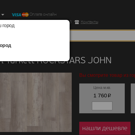
Оплата онлайн
ород, Ул. Республиканская д.43 корпус 3
Контакты
 город
ород
/
Tarkett
/
ROCKSTARS
yl Tarkett ROCKSTARS JOHN
Вы смотрите товар из г
Цена м.кв.
p
1 760
нашли дешевле