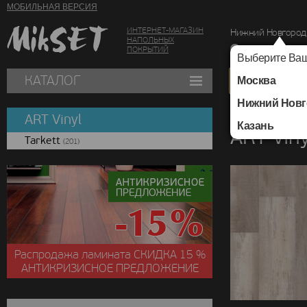
МОБИЛЬНАЯ ВЕРСИЯ
ИНТЕРНЕТ-МАГАЗИН
Нижний Новгород
НАПОЛЬНЫХ
г. Нижний Новг
ПОКРЫТИЙ
Выберите Ваш
КАТАЛОГ
Москва
Нижний Новг
Каталог
/
ART Vinyl
ART Vinyl
Казань
ART Vin
Tarkett
(201)
Распродажа ламината
СКИДКА
15 %
АНТИКРИЗИСНОЕ ПРЕДЛОЖЕНИЕ