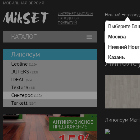
МОБИЛЬНАЯ ВЕРСИЯ
ИНТЕРНЕТ-МАГАЗИН
Нижний Новгород
НАПОЛЬНЫХ
г. Нижний Новг
ПОКРЫТИЙ
Выберите Ваш
КАТАЛОГ
Москва
Нижний Новг
Каталог
/
Линолеум
Линолеум
Казань
Линолеу
Leoline
(116)
JUTEKS
(133)
IDEAL
(66)
Textura
(14)
Синтерос
(113)
Tarkett
(264)
Линолеум Mari