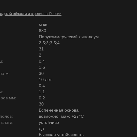
одской области и в регионы России
м.кв.
680
Полукоммерческий линолеум
2,5;3;3,5;4
31
2
м:
0,4
1,6
на м:
30
10 лет
:
0,4
м:
1,1
ров мм:
0,2
30
Вспененная основа
полов:
возможно, макс.+27°С
 влаги:
устойчиво
Да
Высокая устойчивость