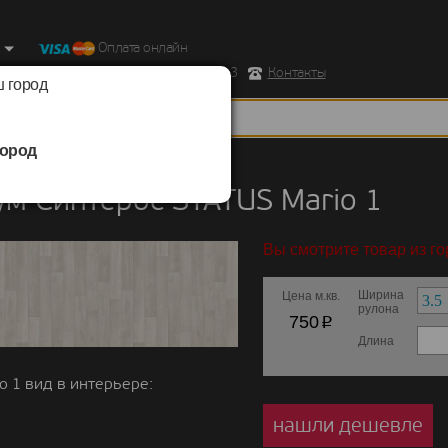
Оплата онлайн
ород, Ул. Республиканская д.43 корпус 3
Контакты
 город
ород
/
Синтерос
/
STATUS
м Синтерос STATUS Mario 1
Вы смотрите товар из г
Ширина
Цена м.кв.
рулона
p
750
Длина
o 1 вид в интерьере:
нашли дешевле