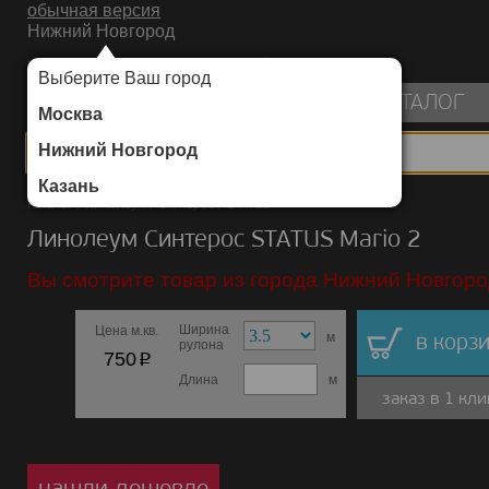
обычная версия
Нижний Новгород
ИНТЕРНЕТ-МАГАЗИН НАПОЛЬНЫХ ПОКРЫТИЙ
Выберите Ваш город
пуста
КАТАЛОГ
Москва
Нижний Новгород
Казань
Каталог
/
Линолеум
/
Синтерос
/
STATUS
Линолеум Синтерос STATUS Mario 2
Вы смотрите товар из города Нижний Новгоро
Ширина
Цена м.кв.
м
в корзи
рулона
p
750
Длина
м
заказ в 1 кли
нашли дешевле