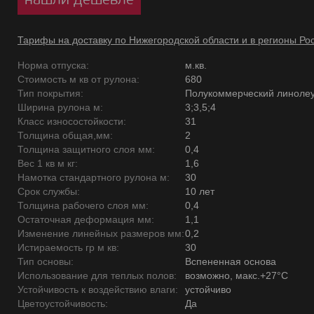
Тарифы на доставку по Нижегородской области и в регионы Ро
Норма отпуска:
м.кв.
Стоимость м кв от рулона:
680
Тип покрытия:
Полукоммерческий линоле
Ширина рулона м:
3;3,5;4
Класс износостойкости:
31
Толщина общая,мм:
2
Толщина защитного слоя мм:
0,4
Вес 1 кв м кг:
1,6
Намотка стандартного рулона м:
30
Срок службы:
10 лет
Толщина рабочего слоя мм:
0,4
Остаточная деформация мм:
1,1
Изменение линейных размеров мм:
0,2
Истираемость гр м кв:
30
Тип основы:
Вспененная основа
Использование для теплых полов:
возможно, макс.+27°С
Устойчивость к воздействию влаги:
устойчиво
Цветоустойчивость:
Да