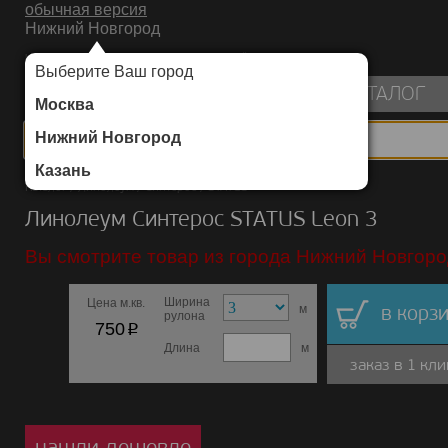
обычная версия
Нижний Новгород
ИНТЕРНЕТ-МАГАЗИН НАПОЛЬНЫХ ПОКРЫТИЙ
Выберите Ваш город
пуста
КАТАЛОГ
Москва
Нижний Новгород
Казань
Каталог
/
Линолеум
/
Синтерос
/
STATUS
Линолеум Синтерос STATUS Leon 3
Вы смотрите товар из города Нижний Новгоро
Ширина
Цена м.кв.
м
в корзи
рулона
p
750
Длина
м
заказ в 1 кли
нашли дешевле