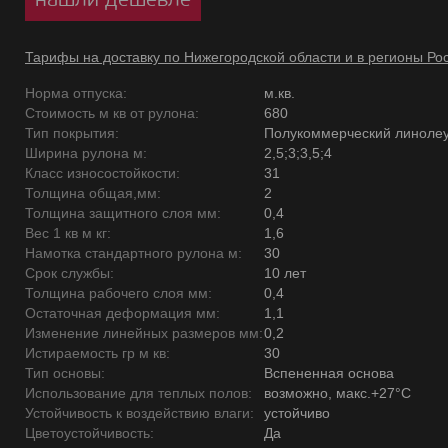
Тарифы на доставку по Нижегородской области и в регионы Ро
Норма отпуска:
м.кв.
Стоимость м кв от рулона:
680
Тип покрытия:
Полукоммерческий линоле
Ширина рулона м:
2,5;3;3,5;4
Класс износостойкости:
31
Толщина общая,мм:
2
Толщина защитного слоя мм:
0,4
Вес 1 кв м кг:
1,6
Намотка стандартного рулона м:
30
Срок службы:
10 лет
Толщина рабочего слоя мм:
0,4
Остаточная деформация мм:
1,1
Изменение линейных размеров мм:
0,2
Истираемость гр м кв:
30
Тип основы:
Вспененная основа
Использование для теплых полов:
возможно, макс.+27°С
Устойчивость к воздействию влаги:
устойчиво
Цветоустойчивость:
Да