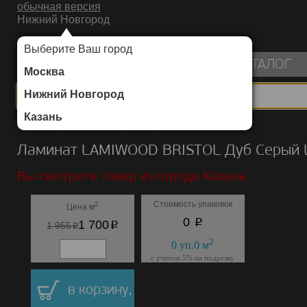
обычная версия
Нижний Новгород
ИНТЕРНЕТ-МАГАЗИН НАПОЛЬНЫХ ПОКРЫТИЙ
Выберите Ваш город
пуста
КАТАЛОГ
Москва
Нижний Новгород
Казань
Каталог
/
Ламинат
/
LAMIWOOD
/
BRISTOL
Ламинат LAMIWOOD BRISTOL Дуб Серый 
Вы смотрите товар из города Казань.
Стоимость упаковок
2
Цена м
p
0
p
1 700
p
1 955
2
0
уп.
0
м
с учётом 5% на подрезку
в корзину,