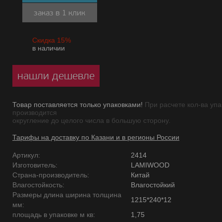
заказ в 1 клик
Скидка 15%
в наличии
нашли дешевле
Товар поставляется только упаковками!
При расчете кол-ва упа
производится
округление до целого числа в большую сторону.
Тарифы на доставку по Казани и в регионы России
Артикул:
2414
Изготовитель:
LAMIWOOD
Страна-производитель:
Китай
Влагостойкость:
Влагостойкий
Размеры длина ширина толщина
1215*240*12
мм:
площадь в упаковке м кв:
1,75