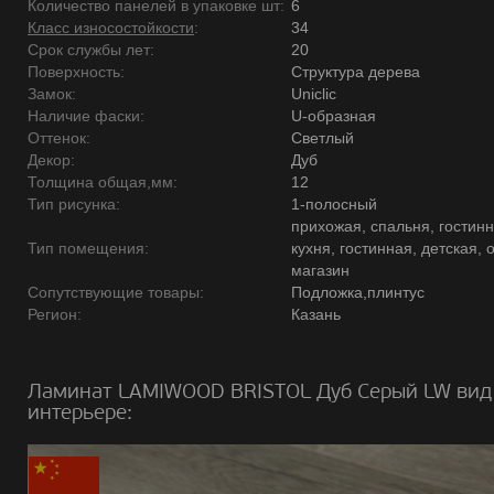
Количество панелей в упаковке шт:
6
Класс износостойкости
:
34
Срок службы лет:
20
Поверхность:
Структура дерева
Замок:
Uniclic
Наличие фаски:
U-образная
Оттенок:
Светлый
Декор:
Дуб
Толщина общая,мм:
12
Тип рисунка:
1-полосный
прихожая, спальня, гостинн
Тип помещения:
кухня, гостинная, детская, 
магазин
Сопутствующие товары:
Подложка,плинтус
Регион:
Казань
Ламинат LAMIWOOD BRISTOL Дуб Серый LW вид
интерьере: