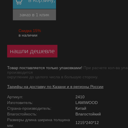
в корзину,
заказ в 1 клик
Скидка 15%
в наличии
нашли дешевле
Товар поставляется только упаковками!
При расчете кол-ва упа
производится
округление до целого числа в большую сторону.
Тарифы на доставку по Казани и в регионы России
Артикул:
2410
Изготовитель:
LAMIWOOD
Страна-производитель:
Китай
Влагостойкость:
Влагостойкий
Размеры длина ширина толщина
1215*240*12
мм: