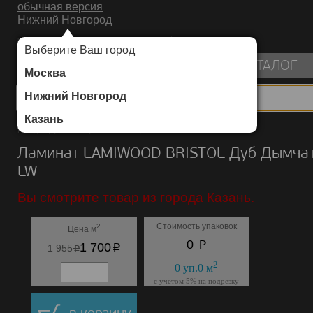
обычная версия
Нижний Новгород
ИНТЕРНЕТ-МАГАЗИН НАПОЛЬНЫХ ПОКРЫТИЙ
Выберите Ваш город
пуста
КАТАЛОГ
Москва
Нижний Новгород
Казань
Каталог
/
Ламинат
/
LAMIWOOD
/
BRISTOL
Ламинат LAMIWOOD BRISTOL Дуб Дымча
LW
Вы смотрите товар из города Казань.
Стоимость упаковок
2
Цена м
p
0
p
1 700
p
1 955
2
0
уп.
0
м
с учётом 5% на подрезку