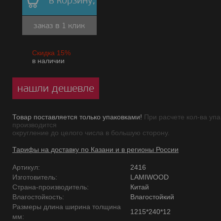
в корзину,
заказ в 1 клик
Скидка 15%
в наличии
нашли дешевле
Товар поставляется только упаковками!
При расчете кол-ва упа
производится
округление до целого числа в большую сторону.
Тарифы на доставку по Казани и в регионы России
Артикул:
2416
Изготовитель:
LAMIWOOD
Страна-производитель:
Китай
Влагостойкость:
Влагостойкий
Размеры длина ширина толщина
1215*240*12
мм: