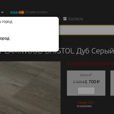
Оплата онлайн
ород, Ул. Республиканская д.43 корпус 3
Контакты
 город
ород
LAMIWOOD
/
BRISTOL
т LAMIWOOD BRISTOL Дуб Серый
Вы смотрите товар из го
2
Цена м
p
1 700
p
2 000
Скидка 15%
в наличии