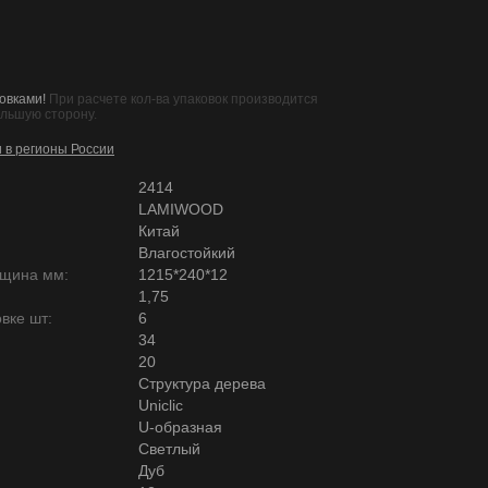
овками!
При расчете кол-ва упаковок производится
ольшую сторону.
и в регионы России
2414
LAMIWOOD
Китай
Влагостойкий
лщина мм:
1215*240*12
1,75
вке шт:
6
34
20
Структура дерева
Uniclic
U-образная
Светлый
Дуб