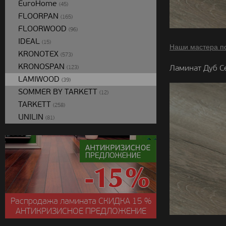
EuroHome
(45)
FLOORPAN
(165)
FLOORWOOD
(96)
IDEAL
(15)
Наши мастера п
KRONOTEX
(573)
KRONOSPAN
Ламинат Дуб С
(123)
LAMIWOOD
(39)
SOMMER BY TARKETT
(12)
TARKETT
(258)
UNILIN
(81)
Распродажа ламината
СКИДКА
15 %
АНТИКРИЗИСНОЕ ПРЕДЛОЖЕНИЕ