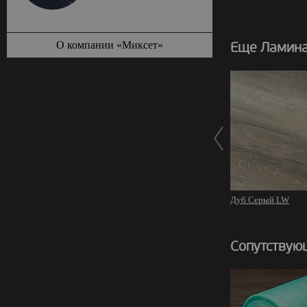
О компании «Миксет»
Еще Ламина
Дуб Серый LW
Сопутствую