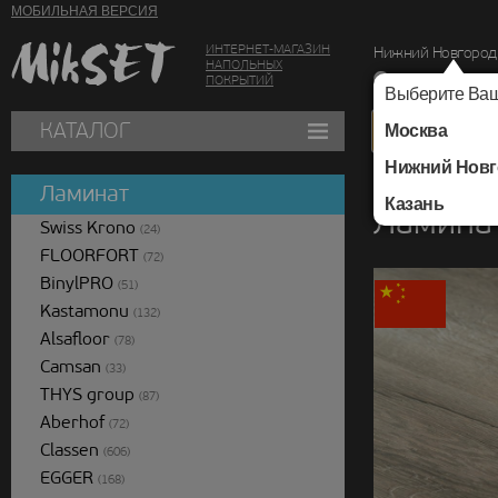
МОБИЛЬНАЯ ВЕРСИЯ
ИНТЕРНЕТ-МАГАЗИН
Нижний Новгород
НАПОЛЬНЫХ
г. Нижний Новг
ПОКРЫТИЙ
Выберите Ваш
КАТАЛОГ
Москва
Нижний Новг
Каталог
/
Ламинат
/
Ламинат
Казань
Ламина
Swiss Krono
(24)
FLOORFORT
(72)
BinylPRO
(51)
Kastamonu
(132)
Alsafloor
(78)
Camsan
(33)
THYS group
(87)
Aberhof
(72)
Classen
(606)
EGGER
(168)