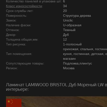
Количество панелей в упаковке шт:
6
Класс износостойкости
:
34
Срок службы лет:
20
Поверхность:
Структура дерева
Замок:
Uniclic
Наличие фаски:
U-образная
Оттенок:
Темный
Декор:
Дуб
Толщина общая,мм:
12
Тип рисунка:
1-полосный
прихожая, спальня, гостинн
Тип помещения:
кухня, гостинная, детская, 
магазин
Сопутствующие товары:
Подложка,плинтус
Регион:
Москва
Ламинат LAMIWOOD BRISTOL Дуб Мореный LW в
интерьере: