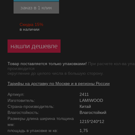
заказ в 1 клик
Скидка 15%
в наличии
нашли дешевле
Товар поставляется только упаковками!
При расчете кол-ва упа
производится
округление до целого числа в большую сторону.
Тарифы на доставку по Москве и в регионы России
Артикул:
2411
Изготовитель:
LAMIWOOD
Страна-производитель:
Китай
Влагостойкость:
Влагостойкий
Размеры длина ширина толщина
1215*240*12
мм:
площадь в упаковке м кв:
1,75