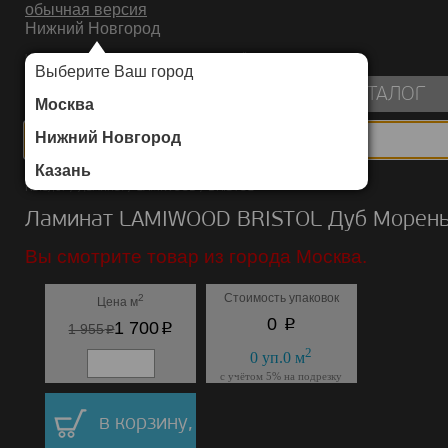
обычная версия
Нижний Новгород
ИНТЕРНЕТ-МАГАЗИН НАПОЛЬНЫХ ПОКРЫТИЙ
Выберите Ваш город
пуста
КАТАЛОГ
Москва
Нижний Новгород
Казань
Каталог
/
Ламинат
/
LAMIWOOD
/
BRISTOL
Ламинат LAMIWOOD BRISTOL Дуб Морен
Вы смотрите товар из города Москва.
Стоимость упаковок
2
Цена м
p
0
p
1 700
p
1 955
2
0
уп.
0
м
с учётом 5% на подрезку
в корзину,