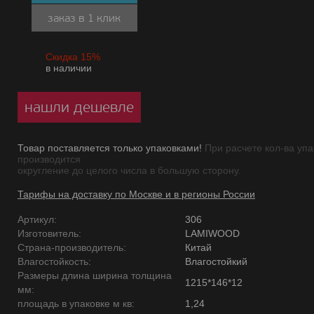
заказ в 1 клик
Скидка 15%
в наличии
нашли дешевле
Товар поставляется только упаковками!
При расчете кол-ва упа
производится
округление до целого числа в большую сторону.
Тарифы на доставку по Москве и в регионы России
Артикул:
306
Изготовитель:
LAMIWOOD
Страна-производитель:
Китай
Влагостойкость:
Влагостойкий
Размеры длина ширина толщина
1215*146*12
мм:
площадь в упаковке м кв:
1,24