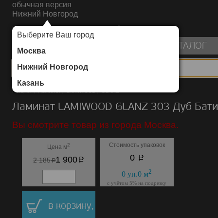
обычная версия
Нижний Новгород
ИНТЕРНЕТ-МАГАЗИН НАПОЛЬНЫХ ПОКРЫТИЙ
Выберите Ваш город
пуста
КАТАЛОГ
Москва
Нижний Новгород
Казань
Каталог
/
Ламинат
/
LAMIWOOD
/
GLANZ
Ламинат LAMIWOOD GLANZ 303 Дуб Бати
Вы смотрите товар из города Москва.
Стоимость упаковок
2
Цена м
p
0
p
1 900
p
2 185
2
0
уп.
0
м
с учётом 5% на подрезку
в корзину,