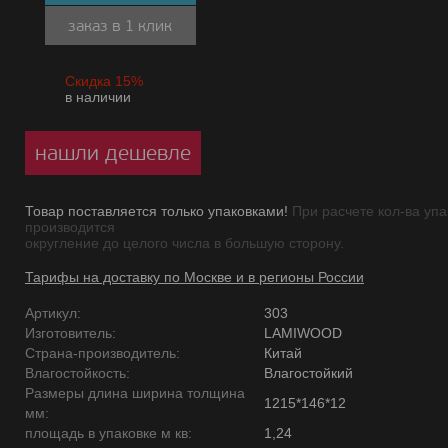
заказ в 1 клик
Скидка 15%
в наличии
нашли дешевле
Товар поставляется только упаковками!
При расчете кол-ва упа
производится
округление до целого числа в большую сторону.
Тарифы на доставку по Москве и в регионы России
Артикул:
303
Изготовитель:
LAMIWOOD
Страна-производитель:
Китай
Влагостойкость:
Влагостойкий
Размеры длина ширина толщина
1215*146*12
мм:
площадь в упаковке м кв:
1,24