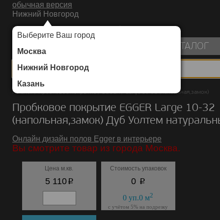
обычная версия
Нижний Новгород
ИНТЕРНЕТ-МАГАЗИН НАПОЛЬНЫХ ПОКРЫТИЙ
Выберите Ваш город
пуста
КАТАЛОГ
Москва
Нижний Новгород
Казань
Каталог
/
Пробковое покрытие
/
EGGER
/
Large 10-32 (напольная,замок)
Пробковое покрытие EGGER Large 10-32
(напольная,замок) Дуб Уолтем натуральн
Онлайн дизайн полов Egger в интерьере
Вы смотрите товар из города Москва.
Цена м.кв.
Стоимость упаковок
p
p
5 110
0
2
0
уп.
0
м
с учётом 5% на подрезку