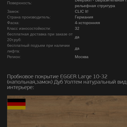
Deepskin - Выразительная 
Поверхность:
рельефная структура
Замок:
CLIC It!
Страна производитель:
Германия
Фаска:
4-хсторонняя
Класс износостойкости:
32
бесплатная доставка при заказе от
да
20т.руб:
бесплатный подъем при наличии
да
лифта:
Регион:
Москва
Пробковое покрытие EGGER Large 10-32
(напольная,замок) Дуб Уолтем натуральный вид
интерьере: