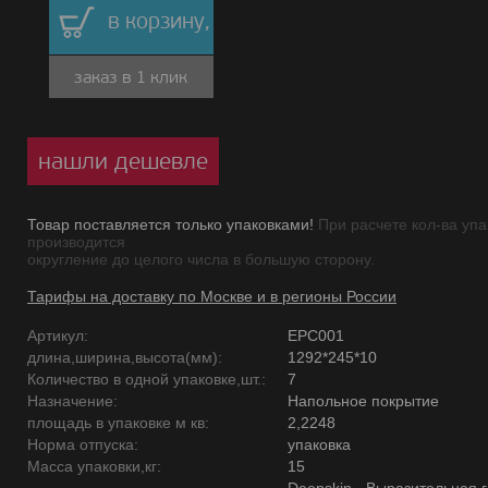
в корзину,
заказ в 1 клик
нашли дешевле
Товар поставляется только упаковками!
При расчете кол-ва упа
производится
округление до целого числа в большую сторону.
Тарифы на доставку по Москве и в регионы России
Артикул:
EPC001
длина,ширина,высота(мм):
1292*245*10
Количество в одной упаковке,шт.:
7
Назначение:
Напольное покрытие
площадь в упаковке м кв:
2,2248
Норма отпуска:
упаковка
Масса упаковки,кг:
15