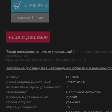
в корзину,
заказ в 1 клик
нашли дешевле
Товар поставляется только упаковками!
При расчете кол-ва упа
производится
округление до целого числа в большую сторону.
Тарифы на доставку по Нижегородской области и в регионы Ро
Артикул:
EPC026
длина,ширина,высота(мм):
1292*245*10
Количество в одной упаковке,шт.:
7
Назначение:
Напольное покрытие
площадь в упаковке м кв:
2,2248
Норма отпуска:
упаковка
Масса упаковки,кг:
15