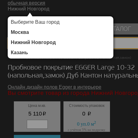
обычная версия
Нижний Новгород
ИНТЕРНЕТ-МАГАЗИН НАПОЛЬНЫХ ПОКРЫТИЙ
Выберите Ваш город
пуста
КАТАЛОГ
Москва
Нижний Новгород
Казань
Каталог
/
Пробковое покрытие
/
EGGER
/
Large 10-32 (напольная,замок)
Пробковое покрытие EGGER Large 10-32
(напольная,замок) Дуб Кантон натуральн
Онлайн дизайн полов Egger в интерьере
Вы смотрите товар из города Нижний Новгоро
Цена м.кв.
Стоимость упаковок
p
p
5 110
0
2
0
уп.
0
м
с учётом 5% на подрезку