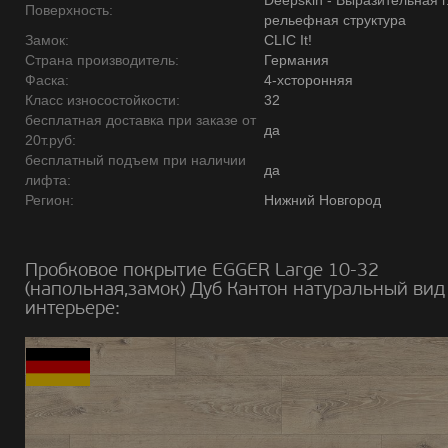
Deepskin - Выразительная 
Поверхность:
рельефная структура
Замок:
CLIC It!
Страна производитель:
Германия
Фаска:
4-хсторонняя
Класс износостойкости:
32
бесплатная доставка при заказе от
да
20т.руб:
бесплатный подъем при наличии
да
лифта:
Регион:
Нижний Новгород
Пробковое покрытие EGGER Large 10-32
(напольная,замок) Дуб Кантон натуральный вид
интерьере: