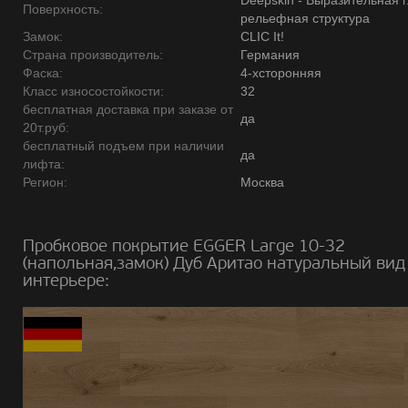
Deepskin - Выразительная 
Поверхность:
рельефная структура
Замок:
CLIC It!
Страна производитель:
Германия
Фаска:
4-хсторонняя
Класс износостойкости:
32
бесплатная доставка при заказе от
да
20т.руб:
бесплатный подъем при наличии
да
лифта:
Регион:
Москва
Пробковое покрытие EGGER Large 10-32
(напольная,замок) Дуб Аритао натуральный вид
интерьере: