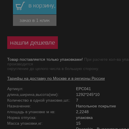
в корзину,
заказ в 1 клик
нашли дешевле
Товар поставляется только упаковками!
При расчете кол-ва упа
производится
округление до целого числа в большую сторону.
Тарифы на доставку по Москве и в регионы России
Артикул:
EPC041
длина,ширина,высота(мм):
1292*245*10
Количество в одной упаковке,шт.:
7
Назначение:
Напольное покрытие
площадь в упаковке м кв:
2,2248
Норма отпуска:
упаковка
Масса упаковки,кг:
15