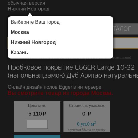
обычная версия
Нижний Новгород
ИНТЕРНЕТ-МАГАЗИН НАПОЛЬНЫХ ПОКРЫТИЙ
Выберите Ваш город
пуста
КАТАЛОГ
Москва
Нижний Новгород
Казань
Каталог
/
Пробковое покрытие
/
EGGER
/
Large 10-32 (напольная,замок)
Пробковое покрытие EGGER Large 10-32
(напольная,замок) Дуб Аритао натуральн
Онлайн дизайн полов Egger в интерьере
Вы смотрите товар из города Москва.
Цена м.кв.
Стоимость упаковок
p
p
5 110
0
2
0
уп.
0
м
с учётом 5% на подрезку