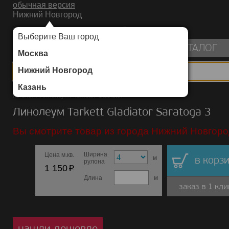
обычная версия
Нижний Новгород
ИНТЕРНЕТ-МАГАЗИН НАПОЛЬНЫХ ПОКРЫТИЙ
Выберите Ваш город
пуста
КАТАЛОГ
Москва
Нижний Новгород
Казань
Каталог
/
Линолеум
/
Tarkett
/
Gladiator
Линолеум Tarkett Gladiator Saratoga 3
Вы смотрите товар из города Нижний Новгоро
Ширина
Цена м.кв.
м
в корзи
рулона
p
1 150
Длина
м
заказ в 1 кли
нашли дешевле