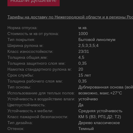
Тарифы на доставку по Нижегородской области и в регионы Ро
Норма отпуска:
м.кв.
Стоимость м кв от рулона:
1000
Тип покрытия:
Бытовой линолеум
Ширина рулона м:
2,5;3;3,5;4
Класс износостойкости:
23/31
Толщина общая,мм:
4,5
Толщина защитного слоя мм:
0,35
Намотка стандартного рулона м:
20
Срок службы:
15 лет
Толщина рабочего слоя мм:
0,35
Тип основы:
Дублированная основа (вой
Использование для теплых полов:
возможно, макс.+27°С
Устойчивость к воздействию влаги:
устойчиво
Цветоустойчивость:
Да
Устойчивость к мебели:
Средняя устойчивость
Класс пажарной безопасности:
КМ 5 (В3; РП1;Д2; Т2)
Тип дизайна:
Дерево классическое
Оттенок:
Темный