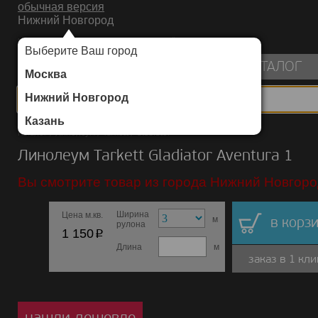
обычная версия
Нижний Новгород
ИНТЕРНЕТ-МАГАЗИН НАПОЛЬНЫХ ПОКРЫТИЙ
Выберите Ваш город
пуста
КАТАЛОГ
Москва
Нижний Новгород
Казань
Каталог
/
Линолеум
/
Tarkett
/
Gladiator
Линолеум Tarkett Gladiator Aventura 1
Вы смотрите товар из города Нижний Новгоро
Ширина
Цена м.кв.
м
в корзи
рулона
p
1 150
Длина
м
заказ в 1 кли
нашли дешевле