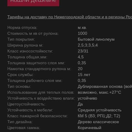
Тарифы на доставку по Нижегородской области и в регионы Ро
Норма отпуска:
м.кв.
Стоимость м кв от рулона:
1000
Тип покрытия:
Бытовой линолеум
Ширина рулона м:
2,5;3;3,5;4
Класс износостойкости:
23/31
Толщина общая,мм:
4,5
Толщина защитного слоя мм:
0,35
Намотка стандартного рулона м:
20
Срок службы:
15 лет
Толщина рабочего слоя мм:
0,35
Тип основы:
Дублированная основа (вой
Использование для теплых полов:
возможно, макс.+27°С
Устойчивость к воздействию влаги:
устойчиво
Цветоустойчивость:
Да
Устойчивость к мебели:
Средняя устойчивость
Класс пажарной безопасности:
КМ 5 (В3; РП1;Д2; Т2)
Тип дизайна:
Дерево классическое
Цветовая гамма:
Коричневый