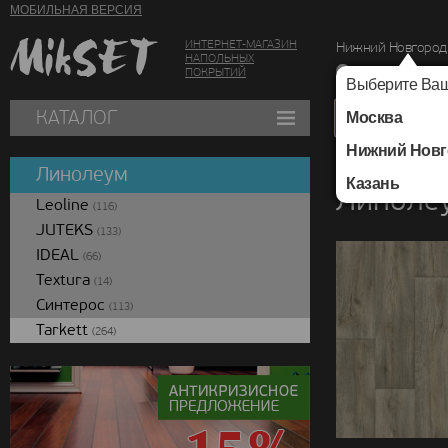
МОБИЛЬНАЯ ВЕРСИЯ
ИНТЕРНЕТ-МАГАЗИН
Нижний Новгород
НАПОЛЬНЫХ
г. Нижний Новг
ПОКРЫТИЙ
Выберите Ваш
КАТАЛОГ
Москва
Нижний Новг
Каталог
/
Линолеум
Линолеум
Казань
Линолеу
Leoline
(116)
JUTEKS
(133)
IDEAL
(66)
Textura
(14)
Синтерос
(113)
Tarkett
(264)