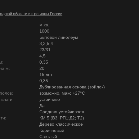
одской области и в регионы России
м.кв.
1000
Бытовой линолеум
3;3,5;4
23/31
4,5
м:
0,35
на м:
20
15 лет
:
0,35
Дублированная основа (войлок)
полов:
возможно, макс.+27°С
 влаги:
устойчиво
Да
Средняя устойчивость
ти:
КМ 5 (В3; РП1;Д2; Т2)
Дерево классическое
Коричневый
Светлый