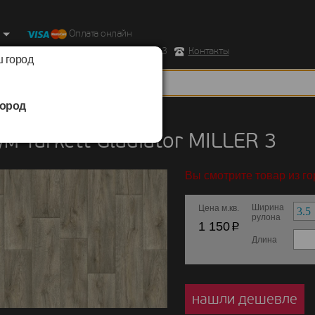
Оплата онлайн
ород, Ул. Республиканская д.43 корпус 3
Контакты
 город
ород
/
Tarkett
/
Gladiator
м Tarkett Gladiator MILLER 3
Вы смотрите товар из г
Ширина
Цена м.кв.
рулона
p
1 150
Длина
нашли дешевле