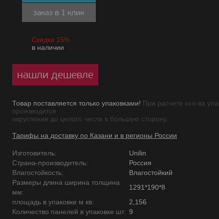
заказ в 1 клик
Скидка 15%
в наличии
нашли дешевле
Товар поставляется только упаковками!
При расчете кол-ва упа
производится
округление до целого числа в большую сторону.
Тарифы на доставку по Казани и в регионы России
Изготовитель:
Unilin
Страна-производитель:
Россия
Влагостойкость:
Влагостойкий
Размеры длина ширина толщина
1291*190*8
мм:
площадь в упаковке м кв:
2,156
Количество панелей в упаковке шт:
9