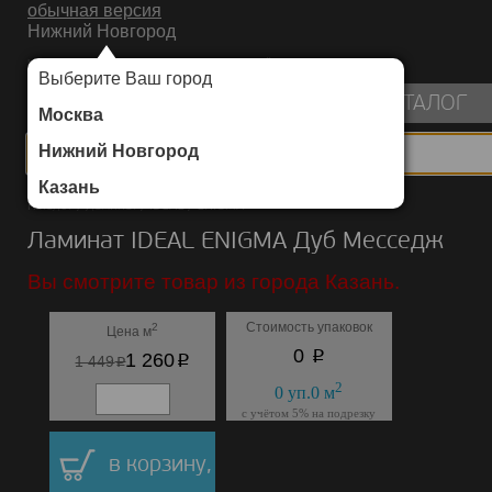
обычная версия
Нижний Новгород
ИНТЕРНЕТ-МАГАЗИН НАПОЛЬНЫХ ПОКРЫТИЙ
Выберите Ваш город
пуста
КАТАЛОГ
Москва
Нижний Новгород
Казань
Каталог
/
Ламинат
/
IDEAL
/
ENIGMA
Ламинат IDEAL ENIGMA Дуб Месседж
Вы смотрите товар из города Казань.
Стоимость упаковок
2
Цена м
p
0
p
1 260
p
1 449
2
0
уп.
0
м
с учётом 5% на подрезку
в корзину,