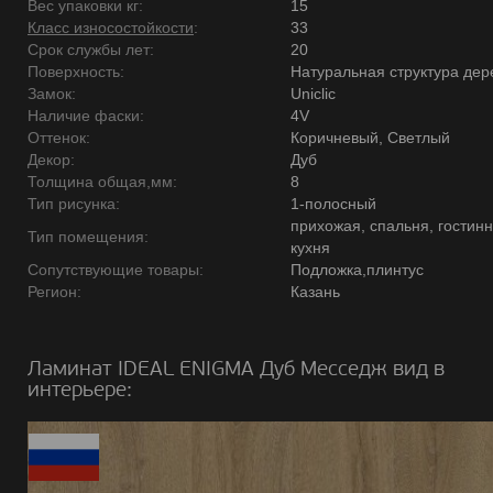
Вес упаковки кг:
15
Класс износостойкости
:
33
Срок службы лет:
20
Поверхность:
Натуральная структура дер
Замок:
Uniclic
Наличие фаски:
4V
Оттенок:
Коричневый, Светлый
Декор:
Дуб
Толщина общая,мм:
8
Тип рисунка:
1-полосный
прихожая, спальня, гостинн
Тип помещения:
кухня
Сопутствующие товары:
Подложка,плинтус
Регион:
Казань
Ламинат IDEAL ENIGMA Дуб Месседж вид в
интерьере: