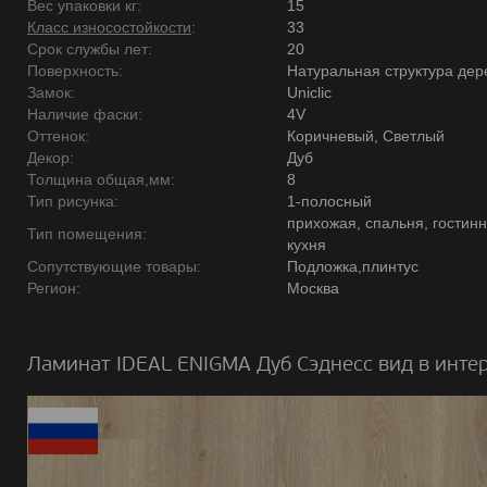
Вес упаковки кг:
15
Класс износостойкости
:
33
Срок службы лет:
20
Поверхность:
Натуральная структура дер
Замок:
Uniclic
Наличие фаски:
4V
Оттенок:
Коричневый, Светлый
Декор:
Дуб
Толщина общая,мм:
8
Тип рисунка:
1-полосный
прихожая, спальня, гостинн
Тип помещения:
кухня
Сопутствующие товары:
Подложка,плинтус
Регион:
Москва
Ламинат IDEAL ENIGMA Дуб Сэднесс вид в интер