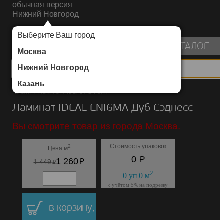
обычная версия
Нижний Новгород
ИНТЕРНЕТ-МАГАЗИН НАПОЛЬНЫХ ПОКРЫТИЙ
Выберите Ваш город
пуста
КАТАЛОГ
Москва
Нижний Новгород
Казань
Каталог
/
Ламинат
/
IDEAL
/
ENIGMA
Ламинат IDEAL ENIGMA Дуб Сэднесс
Вы смотрите товар из города Москва.
Стоимость упаковок
2
Цена м
p
0
p
1 260
p
1 449
2
0
уп.
0
м
с учётом 5% на подрезку
в корзину,