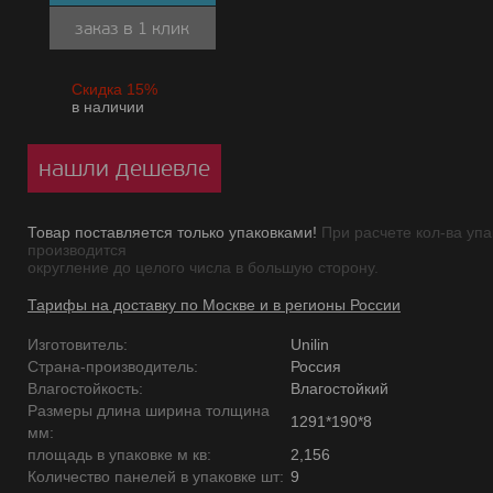
заказ в 1 клик
Скидка 15%
в наличии
нашли дешевле
Товар поставляется только упаковками!
При расчете кол-ва упа
производится
округление до целого числа в большую сторону.
Тарифы на доставку по Москве и в регионы России
Изготовитель:
Unilin
Страна-производитель:
Россия
Влагостойкость:
Влагостойкий
Размеры длина ширина толщина
1291*190*8
мм:
площадь в упаковке м кв:
2,156
Количество панелей в упаковке шт:
9