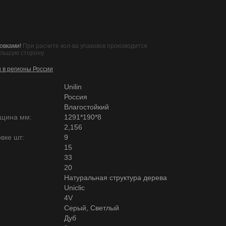
овками!
При расчете кол-ва упаковок производится
ольшую сторону.
и в регионы России
Unilin
Россия
Влагостойкий
лщина мм:
1291*190*8
2,156
вке шт:
9
15
33
20
Натуральная структура дерева
Uniclic
4V
Серый, Светлый
Дуб