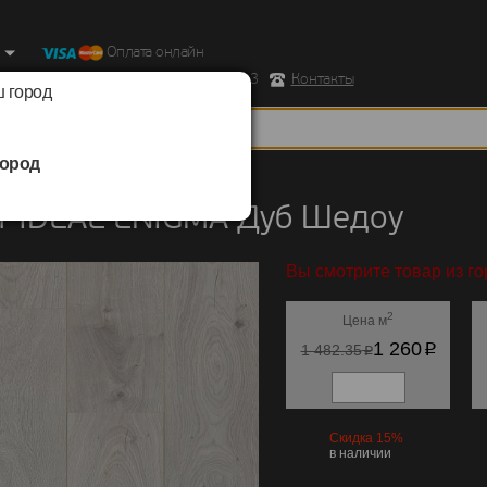
Оплата онлайн
ород, Ул. Республиканская д.43 корпус 3
Контакты
 город
ород
IDEAL
/
ENIGMA
т IDEAL ENIGMA Дуб Шедоу
Вы смотрите товар из го
2
Цена м
p
1 260
p
1 482.35
Скидка 15%
в наличии