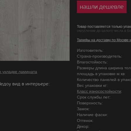
нашли дешевле
Товар поставляется только упак
округление до целого числа в б
Тарифы на доставку по Москве 
Изготовитель:
Страна-производитель:
Влагостойкость:
Размеры длина ширина то
о укладке ламината
площадь в упаковке м кв:
Количество панелей в упако
едоу вид в интерьере:
Вес упаковки кг:
Класс износостойкости
:
Срок службы лет:
Поверхность:
Замок:
Наличие фаски:
Оттенок:
Декор: