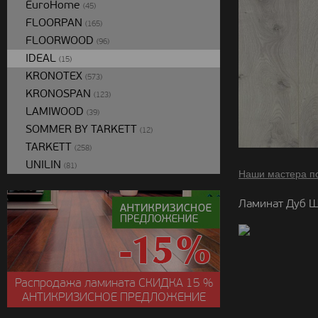
EuroHome
(45)
FLOORPAN
(165)
FLOORWOOD
(96)
IDEAL
(15)
KRONOTEX
(573)
KRONOSPAN
(123)
LAMIWOOD
(39)
SOMMER BY TARKETT
(12)
TARKETT
(258)
UNILIN
(81)
Наши мастера п
Ламинат Дуб Ш
Распродажа ламината
СКИДКА
15 %
АНТИКРИЗИСНОЕ ПРЕДЛОЖЕНИЕ