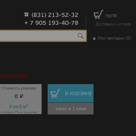
(831) 213-52-32
пуста
+ 7 905 193-40-78
Доставка и оплата
Мои закладки (0)
рода Москва.
Стоимость упаковок
в корзину
p
0
2
0
уп.
0
м
заказ в 1 клик
с учётом 5% на подрезку