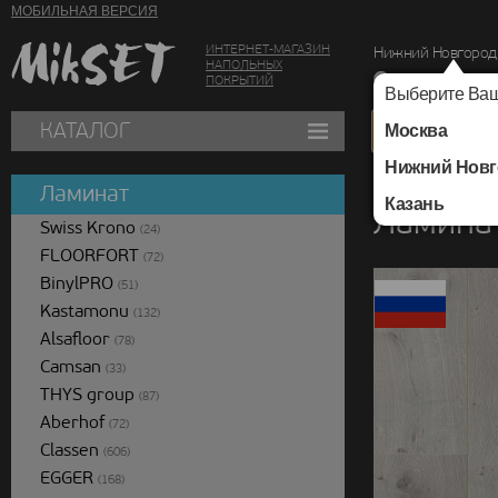
МОБИЛЬНАЯ ВЕРСИЯ
ИНТЕРНЕТ-МАГАЗИН
Нижний Новгород
НАПОЛЬНЫХ
г. Нижний Новг
ПОКРЫТИЙ
Выберите Ваш
КАТАЛОГ
Москва
Нижний Новг
Каталог
/
Ламинат
/
Ламинат
Казань
Ламина
Swiss Krono
(24)
FLOORFORT
(72)
BinylPRO
(51)
Kastamonu
(132)
Alsafloor
(78)
Camsan
(33)
THYS group
(87)
Aberhof
(72)
Classen
(606)
EGGER
(168)