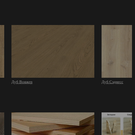
Дуб Вояжер
Дуб Сэднесс