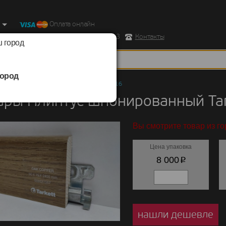
Оплата онлайн
ород, Ул. Республиканская д.43 корпус 3
Контакты
 город
ород
ы
/
Плинтус шпонированный
/
Tarkett 60х16
ары Плинтус шпонированный Tar
Вы смотрите товар из г
Цена упаковка
p
8 000
нашли дешевле