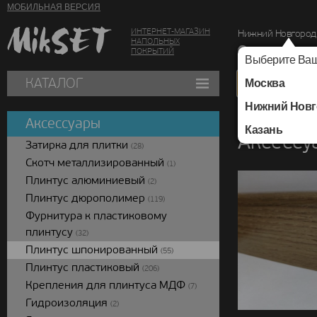
МОБИЛЬНАЯ ВЕРСИЯ
ИНТЕРНЕТ-МАГАЗИН
Нижний Новгород
НАПОЛЬНЫХ
г. Нижний Новг
ПОКРЫТИЙ
Выберите Ваш
КАТАЛОГ
Москва
Нижний Новг
Каталог
/
Аксессуар
Аксессуары
Казань
Аксессу
Затирка для плитки
(28)
Скотч металлизированный
(1)
Плинтус алюминиевый
(2)
Плинтус дюрополимер
(119)
Фурнитура к пластиковому
плинтусу
(32)
Плинтус шпонированный
(55)
Плинтус пластиковый
(206)
Крепления для плинтуса МДФ
(7)
Гидроизоляция
(2)