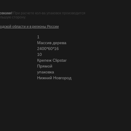
овками!
При расчете кол-ва упаковок производится
ольшую сторону.
одской области и в регионы России
1
Массив дерева
2400*60*16
10
Крепеж Clipstar
Прямой
упаковка
Нижний Новгород