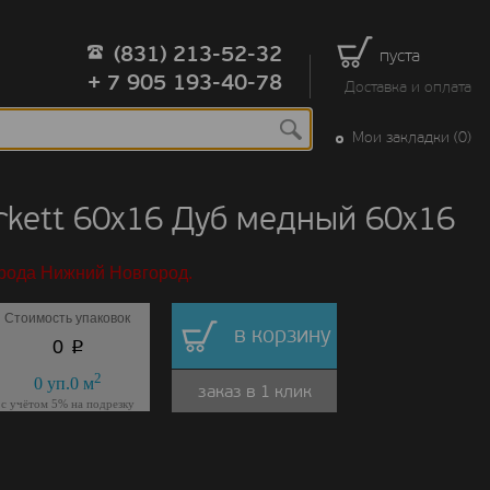
(831) 213-52-32
пуста
+ 7 905 193-40-78
Доставка и оплата
Мои закладки (0)
kett 60х16 Дуб медный 60х16
орода Нижний Новгород.
Стоимость упаковок
в корзину
p
0
2
0
уп.
0
м
заказ в 1 клик
с учётом 5% на подрезку