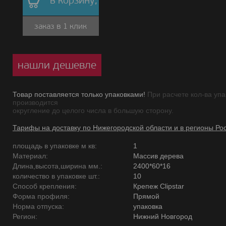
в корзину,
заказ в 1 клик
нашли дешевле
Товар поставляется только упаковками!
При расчете кол-ва упа
производится
округление до целого числа в большую сторону.
Тарифы на доставку по Нижегородской области и в регионы Ро
площадь в упаковке м кв:
1
Материал:
Массив дерева
Длина,высота,ширина мм.:
2400*60*16
количество в упаковке шт.:
10
Способ крепления:
Крепеж Clipstar
Форма профиля:
Прямой
Норма отпуска:
упаковка
Регион:
Нижний Новгород