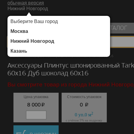
обычная версия
Нижний Новгород
ИНТЕРНЕТ-МАГАЗИН НАПОЛЬНЫХ ПОКРЫТИЙ
Выберите Ваш город
пуста
КАТАЛОГ
Москва
Нижний Новгород
Казань
Каталог
/
Аксессуары
/
Плинтус шпонированный
/
Tarkett 60х16
Аксессуары Плинтус шпонированный Tark
60х16 Дуб шоколад 60х16
Вы смотрите товар из города Нижний Новгоро
Цена упаковка
Стоимость упаковок
p
p
8 000
0
2
0
уп.
0
м
с учётом 5% на подрезку