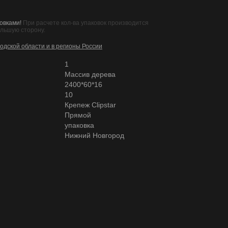
овками!
При расчете кол-ва упаковок производится
ольшую сторону.
одской области и в регионы России
1
Массив дерева
2400*60*16
10
Крепеж Clipstar
Прямой
упаковка
Нижний Новгород