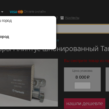
Оплата онлайн
ород, Ул. Республиканская д.43 корпус 3
Контакты
 город
ород
ы
/
Плинтус шпонированный
/
Tarkett 60х16
ары Плинтус шпонированный Tar
Вы смотрите товар из г
Цена упаковка
p
8 000
нашли дешевле