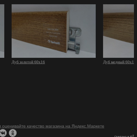
Дуб золотой 60х16
Дуб медный 60х16
3
Сделано в IP