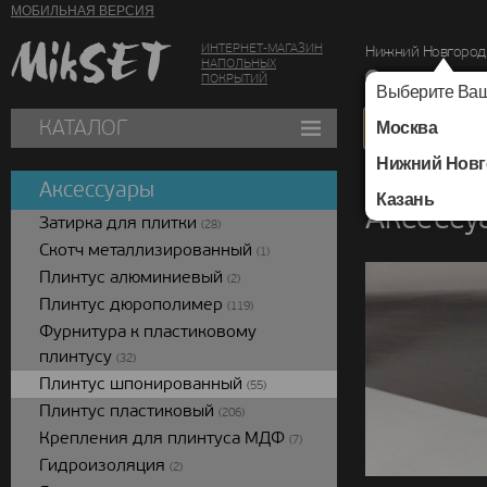
МОБИЛЬНАЯ ВЕРСИЯ
ИНТЕРНЕТ-МАГАЗИН
Нижний Новгород
НАПОЛЬНЫХ
г. Нижний Новг
ПОКРЫТИЙ
Выберите Ваш
КАТАЛОГ
Москва
Нижний Новг
Каталог
/
Аксессуар
Аксессуары
Казань
Аксессу
Затирка для плитки
(28)
Скотч металлизированный
(1)
Плинтус алюминиевый
(2)
Плинтус дюрополимер
(119)
Фурнитура к пластиковому
плинтусу
(32)
Плинтус шпонированный
(55)
Плинтус пластиковый
(206)
Крепления для плинтуса МДФ
(7)
Гидроизоляция
(2)