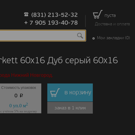
(831) 213-52-32
пуста
+ 7 905 193-40-78
Доставка и оплата
Мои закладки (0)
kett 60х16 Дуб серый 60х16
орода Нижний Новгород.
Стоимость упаковок
в корзину
p
0
2
0
уп.
0
м
заказ в 1 клик
с учётом 5% на подрезку