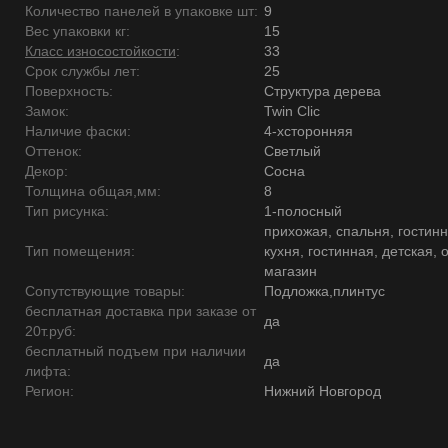
Количество панелей в упаковке шт:
9
Вес упаковки кг:
15
Класс износостойкости
:
33
Срок службы лет:
25
Поверхность:
Структура дерева
Замок:
Twin Clic
Наличие фаски:
4-хсторонняя
Оттенок:
Светлый
Декор:
Сосна
Толщина общая,мм:
8
Тип рисунка:
1-полосный
прихожая, спальня, гостинн
Тип помещения:
кухня, гостинная, детская, 
магазин
Сопутствующие товары:
Подложка,плинтус
бесплатная доставка при заказе от
да
20т.руб:
бесплатный подъем при наличии
да
лифта:
Регион:
Нижний Новгород