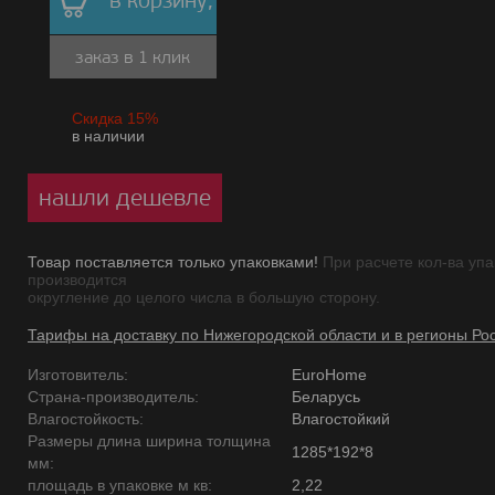
в корзину,
заказ в 1 клик
Скидка 15%
в наличии
нашли дешевле
Товар поставляется только упаковками!
При расчете кол-ва упа
производится
округление до целого числа в большую сторону.
Тарифы на доставку по Нижегородской области и в регионы Ро
Изготовитель:
EuroHome
Страна-производитель:
Беларусь
Влагостойкость:
Влагостойкий
Размеры длина ширина толщина
1285*192*8
мм:
площадь в упаковке м кв:
2,22