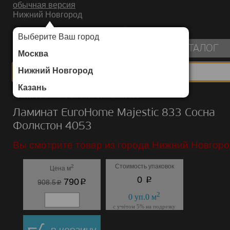
обычная версия
Нижний Новгород
ИНТЕРНЕТ-МАГАЗИН НАПОЛЬНЫХ ПОКРЫТИЙ
Выберите Ваш город
пуста
КАТАЛОГ
Москва
Нижний Новгород
Казань
Каталог
/
Ламинат
/
EuroHome
/
Majestic 833
Ламинат EuroHome Majestic 833 Сосна
Фолкстон 4053
Вы смотрите товар из города Нижний Новгоро
Стоимость упаковок
2
Цена м
p
0
p
790
p
908.5
2
0
уп.
0
м
с учётом 5% на подрезку