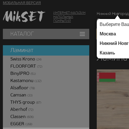
МОБИЛЬНАЯ ВЕРСИЯ
ИНТЕРНЕТ-МАГАЗИН
Нижний Новгород
НАПОЛЬНЫХ
г. Нижний Новг
ПОКРЫТИЙ
Выберите Ваш
КАТАЛОГ
Москва
Нижний Новг
Каталог
/
Ламинат
/
Ламинат
Казань
Ламинат
Swiss Krono
(24)
FLOORFORT
(72)
BinylPRO
(51)
Kastamonu
(132)
Alsafloor
(78)
Camsan
(33)
THYS group
(87)
Aberhof
(72)
Classen
(606)
EGGER
(168)