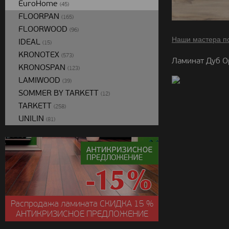
EuroHome
(45)
FLOORPAN
(165)
FLOORWOOD
(96)
Наши мастера п
IDEAL
(15)
KRONOTEX
(573)
Ламинат Дуб О
KRONOSPAN
(123)
LAMIWOOD
(39)
SOMMER BY TARKETT
(12)
TARKETT
(258)
UNILIN
(81)
Распродажа ламината
СКИДКА
15 %
АНТИКРИЗИСНОЕ ПРЕДЛОЖЕНИЕ