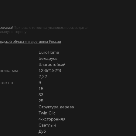
овками!
При расчете кол-ва упаковок производится
ольшую сторону.
одской области и в регионы России
EuroHome
Беларусь
Влагостойкий
лщина мм:
1285*192*8
2,22
вке шт:
9
15
33
25
Структура дерева
Twin Clic
4-хсторонняя
Светлый
Дуб