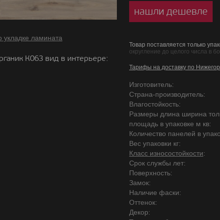
нашли дешевле
о укладке ламината
Товар поставляется только упак
округление до целого числа в б
рганик К063 вид в интерьере:
Тарифы на доставку по Нижегор
Изготовитель:
Страна-производитель:
Влагостойкость:
Размеры длина ширина то
площадь в упаковке м кв:
Количество панелей в упако
Вес упаковки кг:
Класс износостойкости
:
Срок службы лет:
Поверхность:
Замок:
Наличие фаски:
Оттенок:
Декор: