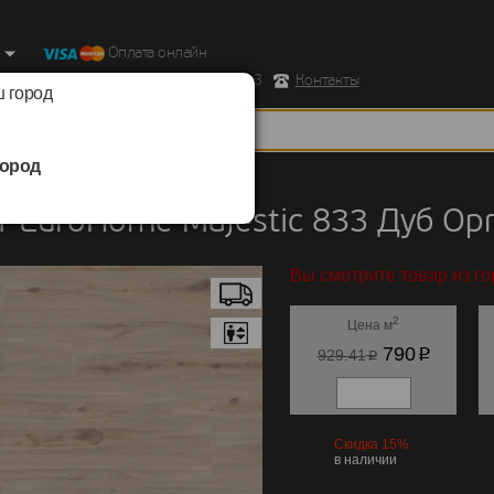
Оплата онлайн
ород, Ул. Республиканская д.43 корпус 3
Контакты
 город
ород
EuroHome
/
Majestic 833
 EuroHome Majestic 833 Дуб Ор
Вы смотрите товар из г
2
Цена м
p
790
p
929.41
Скидка 15%
в наличии