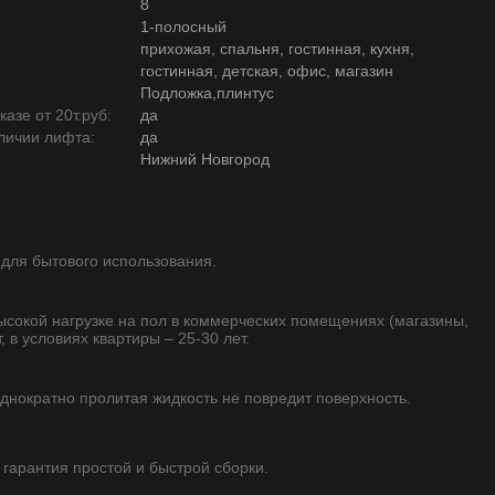
8
1-полосный
прихожая, спальня, гостинная, кухня,
гостинная, детская, офис, магазин
Подложка,плинтус
азе от 20т.руб:
да
личии лифта:
да
Нижний Новгород
 для бытового использования.
высокой нагрузке на пол в коммерческих помещениях (магазины,
, в условиях квартиры – 25-30 лет.
однократно пролитая жидкость не повредит поверхность.
- гарантия простой и быстрой сборки.