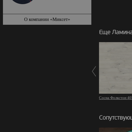
О компании «Миксет»
Еще Ламинат
Сосна Фолкстон 40
Сопутствую