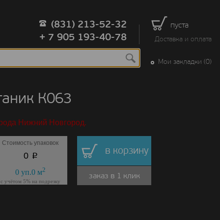
(831) 213-52-32
пуста
+ 7 905 193-40-78
Доставка и оплата
Мои закладки (0)
ганик К063
орода Нижний Новгород.
Стоимость упаковок
в корзину
p
0
2
0
уп.
0
м
заказ в 1 клик
с учётом 5% на подрезку