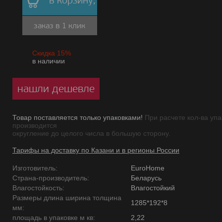
в корзину,
заказ в 1 клик
Скидка 15%
в наличии
нашли дешевле
Товар поставляется только упаковками!
При расчете кол-ва упа
производится
округление до целого числа в большую сторону.
Тарифы на доставку по Казани и в регионы России
Изготовитель:
EuroHome
Страна-производитель:
Беларусь
Влагостойкость:
Влагостойкий
Размеры длина ширина толщина
1285*192*8
мм:
площадь в упаковке м кв:
2,22