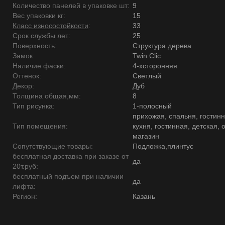
Количество панелей в упаковке шт:
9
Вес упаковки кг:
15
Класс износостойкости
:
33
Срок службы лет:
25
Поверхность:
Структура дерева
Замок:
Twin Clic
Наличие фаски:
4-хсторонняя
Оттенок:
Светлый
Декор:
Дуб
Толщина общая,мм:
8
Тип рисунка:
1-полосный
прихожая, спальня, гостинн
Тип помещения:
кухня, гостинная, детская, 
магазин
Сопутствующие товары:
Подложка,плинтус
бесплатная доставка при заказе от
да
20т.руб:
бесплатный подъем при наличии
да
лифта:
Регион:
Казань