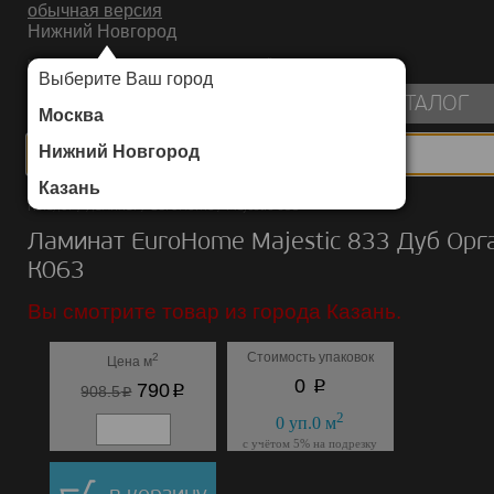
обычная версия
Нижний Новгород
ИНТЕРНЕТ-МАГАЗИН НАПОЛЬНЫХ ПОКРЫТИЙ
Выберите Ваш город
пуста
КАТАЛОГ
Москва
Нижний Новгород
Казань
Каталог
/
Ламинат
/
EuroHome
/
Majestic 833
Ламинат EuroHome Majestic 833 Дуб Орг
К063
Вы смотрите товар из города Казань.
Стоимость упаковок
2
Цена м
p
0
p
790
p
908.5
2
0
уп.
0
м
с учётом 5% на подрезку