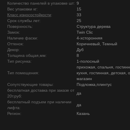
Количество панелей в упаковке шт:
9
Вес упаковки кг:
15
Класс износостойкости
:
33
Срок службы лет:
25
Поверхность:
Структура дерева
Замок:
Twin Clic
Наличие фаски:
4-хсторонняя
Оттенок:
Коричневый, Темный
Декор:
Дуб
Толщина общая,мм:
8
Тип рисунка:
1-полосный
прихожая, спальня, гостинн
Тип помещения:
кухня, гостинная, детская, 
магазин
Сопутствующие товары:
Подложка,плинтус
бесплатная доставка при заказе от
да
20т.руб:
бесплатный подъем при наличии
да
лифта:
Регион:
Казань