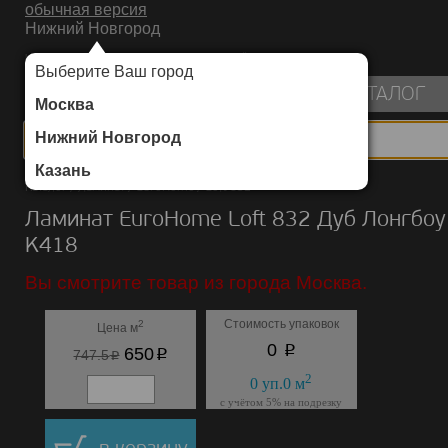
обычная версия
Нижний Новгород
ИНТЕРНЕТ-МАГАЗИН НАПОЛЬНЫХ ПОКРЫТИЙ
Выберите Ваш город
пуста
КАТАЛОГ
Москва
Нижний Новгород
Казань
Каталог
/
Ламинат
/
EuroHome
/
Loft 832
Ламинат EuroHome Loft 832 Дуб Лонгбоу
K418
Вы смотрите товар из города Москва.
Стоимость упаковок
2
Цена м
p
0
p
650
p
747.5
2
0
уп.
0
м
с учётом 5% на подрезку