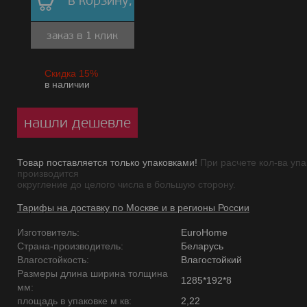
в корзину,
заказ в 1 клик
Скидка 15%
в наличии
нашли дешевле
Товар поставляется только упаковками!
При расчете кол-ва упа
производится
округление до целого числа в большую сторону.
Тарифы на доставку по Москве и в регионы России
Изготовитель:
EuroHome
Страна-производитель:
Беларусь
Влагостойкость:
Влагостойкий
Размеры длина ширина толщина
1285*192*8
мм:
площадь в упаковке м кв:
2,22