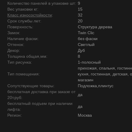
Количество панелей в упаковке шт:
9
Вес упаковки кг:
15
Класс износостойкости
:
32
Срок службы лет:
20
Поверхность:
Структура дерева
Замок:
Twin Clic
Наличие фаски:
без фаски
Оттенок:
Светлый
Декор:
Дуб
Толщина общая,мм:
8
Тип рисунка:
1-полосный
прихожая, спальня, гостинн
Тип помещения:
кухня, гостинная, детская, 
магазин
Сопутствующие товары:
Подложка,плинтус
бесплатная доставка при заказе от
да
20т.руб:
бесплатный подъем при наличии
да
лифта:
Регион:
Москва