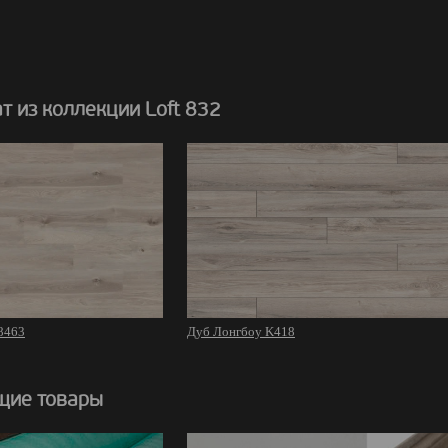
 из коллекции Loft 832
8463
Дуб Лонгбоу K418
щие товары