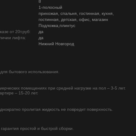
8
1-полосный
прихожая, спальня, гостинная, кухня,
гостинная, детская, офис, магазин
Подложка,плинтус
азе от 20т.руб:
да
личии лифта:
да
Нижний Новгород
 для бытового использования.
ммерческих помещениях при средней нагрузке на пол – 3-5 лет.
артире – 15-20 лет.
однократно пролитая жидкость не повредит поверхность.
- гарантия простой и быстрой сборки.