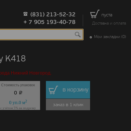
(831) 213-52-32
пуста
+ 7 905 193-40-78
Доставка и оплата
Мои закладки (0)
у K418
орода Нижний Новгород.
Стоимость упаковок
в корзину
p
0
2
0
уп.
0
м
заказ в 1 клик
с учётом 5% на подрезку