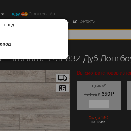
Оплата онлайн
ород, Ул. Республиканская д.43 корпус 3
Контакты
 город
ород
EuroHome
/
Loft 832
 EuroHome Loft 832 Дуб Лонгбо
Вы смотрите товар из г
2
Цена м
p
650
p
764.71
Скидка 15%
в наличии