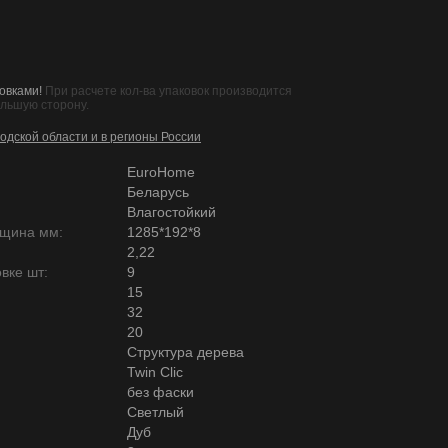
овками!
При расчете кол-ва упаковок производится
ольшую сторону.
одской области и в регионы России
EuroHome
Беларусь
Влагостойкий
лщина мм:
1285*192*8
2,22
вке шт:
9
15
32
20
Структура дерева
Twin Clic
без фаски
Светлый
Дуб