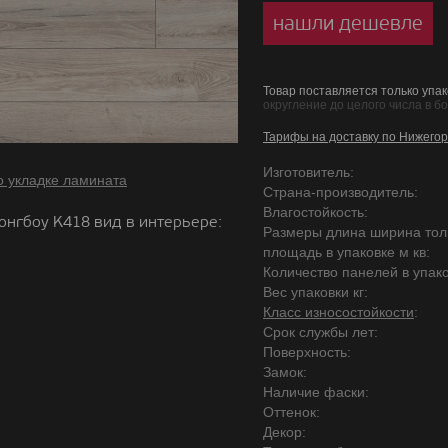
нашли дешевле
Товар поставляется только упак
округление до целого числа в б
Тарифы на доставку по Нижегор
Изготовитель:
о укладке ламината
Страна-производитель:
Влагостойкость:
онгбоу K418 вид в интерьере:
Размеры длина ширина то
площадь в упаковке м кв:
Количество панелей в упако
Вес упаковки кг:
Класс износостойкости
:
Срок службы лет:
Поверхность:
Замок:
Наличие фаски:
Оттенок:
Декор: