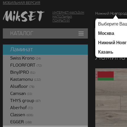
МОБИЛЬНАЯ ВЕРСИЯ
ИНТЕРНЕТ-МАГАЗИН
Нижний Новгород
НАПОЛЬНЫХ
г. Нижний Новг
ПОКРЫТИЙ
Выберите Ваш
КАТАЛОГ
Москва
Нижний Новг
Каталог
/
Ламинат
/
Ламинат
Казань
Ламинат
Swiss Krono
(24)
FLOORFORT
(72)
BinylPRO
(51)
Kastamonu
(132)
Alsafloor
(78)
Camsan
(33)
THYS group
(87)
Aberhof
(72)
Classen
(606)
EGGER
(168)