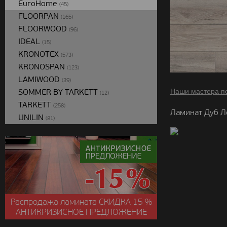
EuroHome
(45)
FLOORPAN
(165)
FLOORWOOD
(96)
IDEAL
(15)
KRONOTEX
(573)
KRONOSPAN
(123)
LAMIWOOD
(39)
SOMMER BY TARKETT
Наши мастера п
(12)
TARKETT
(258)
Ламинат Дуб Л
UNILIN
(81)
Распродажа ламината
СКИДКА
15 %
АНТИКРИЗИСНОЕ ПРЕДЛОЖЕНИЕ