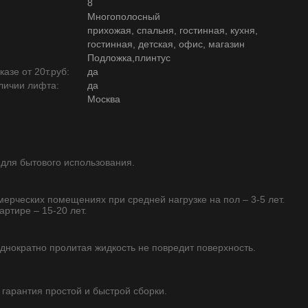
8
Многополосный
прихожая, спальня, гостинная, кухня,
гостинная, детская, офис, магазин
Подложка,плинтус
азе от 20т.руб:
да
личии лифта:
да
Москва
 для бытового использования.
ммерческих помещениях при средней нагрузке на пол – 3-5 лет.
артире – 15-20 лет.
однократно пролитая жидкость не повредит поверхность.
- гарантия простой и быстрой сборки.