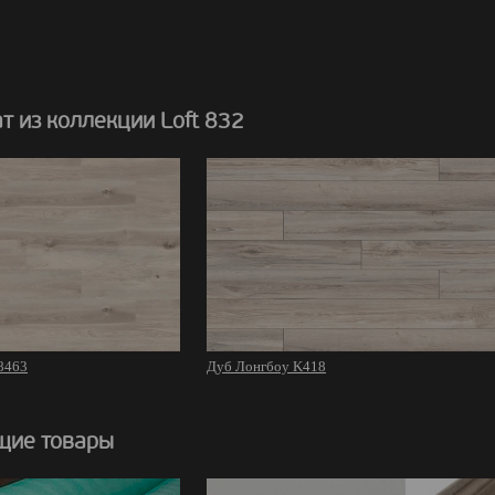
 из коллекции Loft 832
8463
Дуб Лонгбоу K418
щие товары