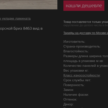
нашли дешевле
о укладке ламината
Товар поставляется только упак
округление до целого числа в б
орской Бриз 8463 вид в
Тарифы на доставку по Москве 
Изготовитель:
Страна-производитель:
Влагостойкость:
Размеры длина ширина то
площадь в упаковке м кв:
Количество панелей в упако
Вес упаковки кг:
Класс износостойкости
:
Срок службы лет:
Поверхность:
Замок:
Наличие фаски:
Оттенок:
Декор: