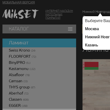
МОБИЛЬНАЯ ВЕРСИЯ
ИНТЕРНЕТ-МАГАЗИН
Нижний Новгород
НАПОЛЬНЫХ
г. Нижний Новг
ПОКРЫТИЙ
Выберите Ваш
КАТАЛОГ
Москва
Нижний Новг
Каталог
/
Ламинат
/
Ламинат
Казань
Ламинат
Swiss Krono
(24)
FLOORFORT
(72)
BinylPRO
(51)
Kastamonu
(132)
Alsafloor
(78)
Camsan
(33)
THYS group
(87)
Aberhof
(72)
Classen
(606)
EGGER
(168)