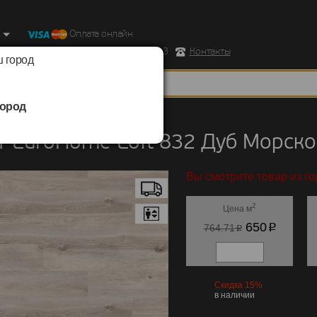
Оплата онлайн
ород, Ул. Республиканская д.43 корпус 3
Контакты
 город
ород
EuroHome
/
Loft 832
 EuroHome Loft 832 Дуб Морско
Вы смотрите товар из го
2
Цена м
p
650
p
764.71
Скидка 15%
в наличии