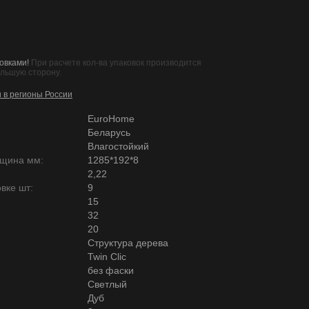
овками!
При расчете кол-ва упаковок производится
ольшую сторону.
и в регионы России
EuroHome
Беларусь
Влагостойкий
лщина мм:
1285*192*8
2,22
вке шт:
9
15
32
20
Структура дерева
Twin Clic
без фаски
Светлый
Дуб