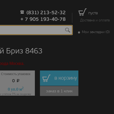
(831) 213-52-32
пуста
+ 7 905 193-40-78
Доставка и оплата
Мои закладки (0)
й Бриз 8463
рода Москва.
Стоимость упаковок
в корзину
p
0
2
0
уп.
0
м
заказ в 1 клик
с учётом 5% на подрезку