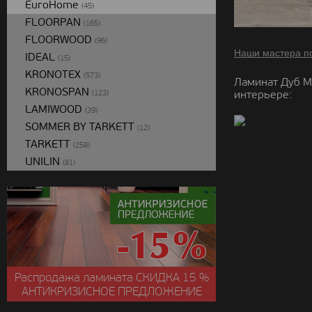
EuroHome
(45)
FLOORPAN
(165)
FLOORWOOD
(96)
Наши мастера п
IDEAL
(15)
KRONOTEX
(573)
Ламинат Дуб М
KRONOSPAN
интерьере:
(123)
LAMIWOOD
(39)
SOMMER BY TARKETT
(12)
TARKETT
(258)
UNILIN
(81)
Распродажа ламината
СКИДКА
15 %
АНТИКРИЗИСНОЕ ПРЕДЛОЖЕНИЕ