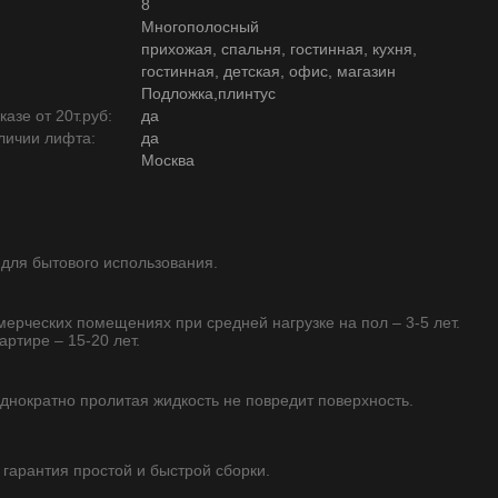
8
Многополосный
прихожая, спальня, гостинная, кухня,
гостинная, детская, офис, магазин
Подложка,плинтус
азе от 20т.руб:
да
личии лифта:
да
Москва
 для бытового использования.
ммерческих помещениях при средней нагрузке на пол – 3-5 лет.
артире – 15-20 лет.
однократно пролитая жидкость не повредит поверхность.
- гарантия простой и быстрой сборки.