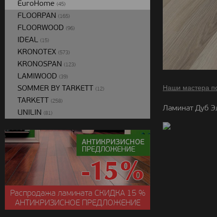
EuroHome
(45)
FLOORPAN
(165)
FLOORWOOD
(96)
IDEAL
(15)
KRONOTEX
(573)
KRONOSPAN
(123)
LAMIWOOD
(39)
SOMMER BY TARKETT
Наши мастера п
(12)
TARKETT
(258)
Ламинат Дуб Э
UNILIN
(81)
Распродажа ламината
СКИДКА
15 %
АНТИКРИЗИСНОЕ ПРЕДЛОЖЕНИЕ