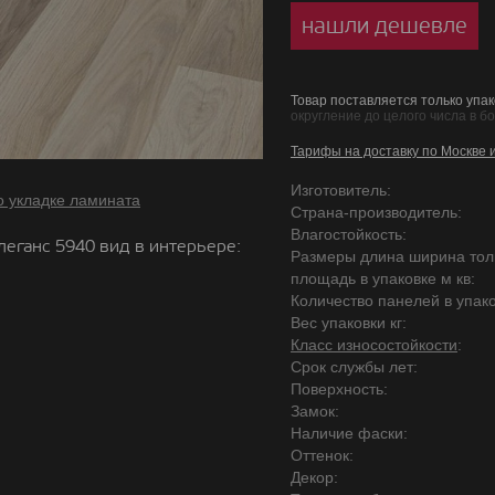
нашли дешевле
Товар поставляется только упак
округление до целого числа в б
Тарифы на доставку по Москве 
Изготовитель:
о укладке ламината
Страна-производитель:
Влагостойкость:
леганс 5940 вид в интерьере:
Размеры длина ширина то
площадь в упаковке м кв:
Количество панелей в упако
Вес упаковки кг:
Класс износостойкости
:
Срок службы лет:
Поверхность:
Замок:
Наличие фаски:
Оттенок:
Декор: