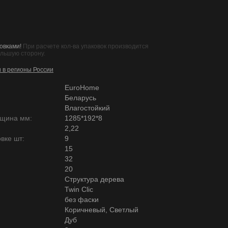
овками!
При расчете кол-ва упаковок производится
ольшую сторону.
и в регионы России
EuroHome
Беларусь
Влагостойкий
лщина мм:
1285*192*8
2,22
вке шт:
9
15
32
20
Структура дерева
Twin Clic
без фаски
Коричневый, Светлый
Дуб