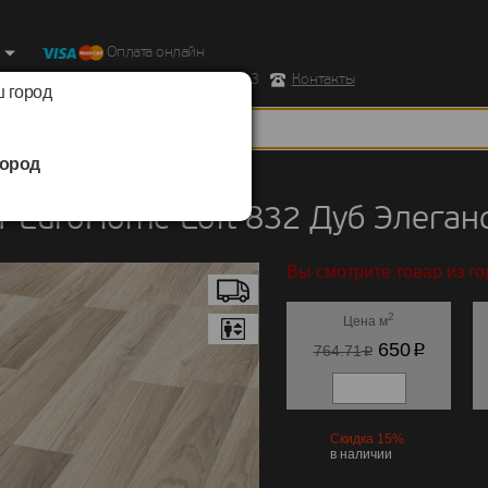
Оплата онлайн
ород, Ул. Республиканская д.43 корпус 3
Контакты
 город
ород
EuroHome
/
Loft 832
 EuroHome Loft 832 Дуб Элеган
Вы смотрите товар из го
2
Цена м
p
650
p
764.71
Скидка 15%
в наличии