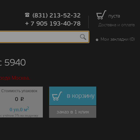
(831) 213-52-32
пуста
+ 7 905 193-40-78
Доставка и оплата
Мои закладки (0)
с 5940
рода Москва.
Стоимость упаковок
в корзину
p
0
2
0
уп.
0
м
заказ в 1 клик
с учётом 5% на подрезку