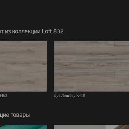
 из коллекции Loft 832
8463
Дуб Лонгбоу K418
щие товары