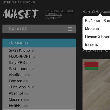
МОБИЛЬНАЯ ВЕРСИЯ
ИНТЕРНЕТ-МАГАЗИН
Нижний Новгород
НАПОЛЬНЫХ
г. Нижний Новг
ПОКРЫТИЙ
Выберите Ваш
КАТАЛОГ
Москва
Нижний Новг
Каталог
/
Ламинат
/
Ламинат
Казань
Ламинат
Swiss Krono
(24)
FLOORFORT
(72)
BinylPRO
(51)
Kastamonu
(132)
Alsafloor
(78)
Camsan
(33)
THYS group
(87)
Aberhof
(72)
Classen
(606)
EGGER
(168)