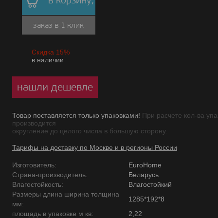
в корзину,
заказ в 1 клик
Скидка 15%
в наличии
нашли дешевле
Товар поставляется только упаковками!
При расчете кол-ва упа
производится
округление до целого числа в большую сторону.
Тарифы на доставку по Москве и в регионы России
Изготовитель:
EuroHome
Страна-производитель:
Беларусь
Влагостойкость:
Влагостойкий
Размеры длина ширина толщина
1285*192*8
мм:
площадь в упаковке м кв:
2,22