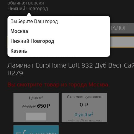
обычная версия
Нижний Новгород
ИНТЕРНЕТ-МАГАЗИН НАПОЛЬНЫХ ПОКРЫТИЙ
Выберите Ваш город
пуста
КАТАЛОГ
Москва
Нижний Новгород
Казань
Каталог
/
Ламинат
/
EuroHome
/
Loft 832
Ламинат EuroHome Loft 832 Дуб Вест Са
К279
Вы смотрите товар из города Москва.
Стоимость упаковок
2
Цена м
p
0
p
650
p
747.5
2
0
уп.
0
м
с учётом 5% на подрезку