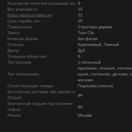
Количество панелей в упаковке шт:
9
Вес упаковки кг:
15
Класс износостойкости
:
32
Срок службы лет:
20
Поверхность:
Структура дерева
Замок:
Twin Clic
Наличие фаски:
без фаски
Оттенок:
Коричневый, Темный
Декор:
Дуб
Толщина общая,мм:
8
Тип рисунка:
1-полосный
прихожая, спальня, гостинн
Тип помещения:
кухня, гостинная, детская, 
магазин
Сопутствующие товары:
Подложка,плинтус
бесплатная доставка при заказе от
да
20т.руб:
бесплатный подъем при наличии
да
лифта:
Регион:
Москва