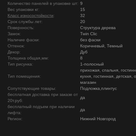
Количество панелей в упаковке шт:
9
Вес упаковки кг:
15
Класс износостойкости
:
32
Срок службы лет:
20
Поверхность:
Структура дерева
Замок:
Twin Clic
Наличие фаски:
без фаски
Оттенок:
Коричневый, Темный
Декор:
Дуб
Толщина общая,мм:
8
Тип рисунка:
1-полосный
прихожая, спальня, гостинн
Тип помещения:
кухня, гостинная, детская, 
магазин
Сопутствующие товары:
Подложка,плинтус
бесплатная доставка при заказе от
да
20т.руб:
бесплатный подъем при наличии
да
лифта:
Регион:
Нижний Новгород