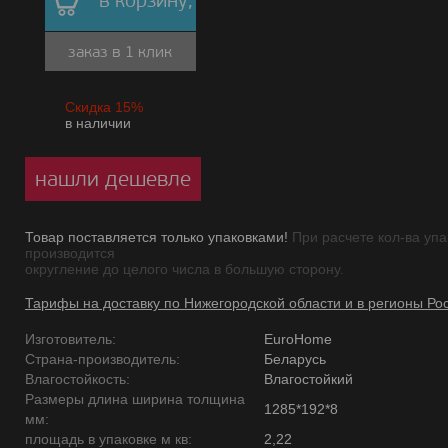
в корзину,
заказ в 1 клик
Скидка 15%
в наличии
нашли дешевле
Товар поставляется только упаковками!
При расчете кол-ва упа
производится
округление до целого числа в большую сторону.
Тарифы на доставку по Нижегородской области и в регионы Ро
Изготовитель:
EuroHome
Страна-производитель:
Беларусь
Влагостойкость:
Влагостойкий
Размеры длина ширина толщина
1285*192*8
мм:
площадь в упаковке м кв:
2,22