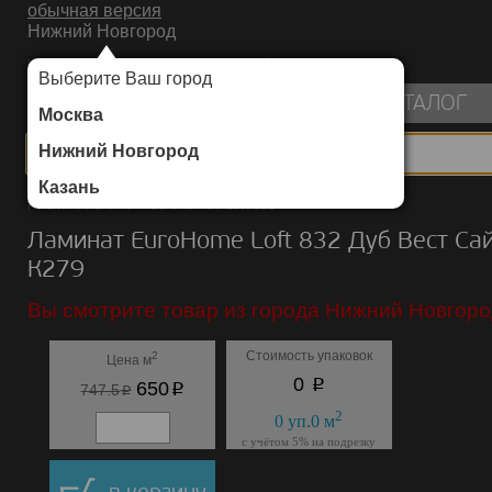
обычная версия
Нижний Новгород
ИНТЕРНЕТ-МАГАЗИН НАПОЛЬНЫХ ПОКРЫТИЙ
Выберите Ваш город
пуста
КАТАЛОГ
Москва
Нижний Новгород
Казань
Каталог
/
Ламинат
/
EuroHome
/
Loft 832
Ламинат EuroHome Loft 832 Дуб Вест Са
К279
Вы смотрите товар из города Нижний Новгоро
Стоимость упаковок
2
Цена м
p
0
p
650
p
747.5
2
0
уп.
0
м
с учётом 5% на подрезку