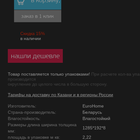
в корзину,
заказ в 1 клик
Скидка 15%
в наличии
нашли дешевле
Товар поставляется только упаковками!
При расчете кол-ва упа
производится
округление до целого числа в большую сторону.
Тарифы на доставку по Казани и в регионы России
Изготовитель:
EuroHome
Страна-производитель:
Беларусь
Влагостойкость:
Влагостойкий
Размеры длина ширина толщина
1285*192*8
мм:
площадь в упаковке м кв:
2,22