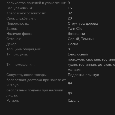
Количество панелей в упаковке шт:
9
Вес упаковки кг:
15
Класс износостойкости
:
32
Срок службы лет:
20
Поверхность:
Структура дерева
Замок:
Twin Clic
Наличие фаски:
без фаски
Оттенок:
Серый, Темный
Декор:
Сосна
Толщина общая,мм:
8
Тип рисунка:
1-полосный
прихожая, спальня, гостинн
Тип помещения:
кухня, гостинная, детская, 
магазин
Сопутствующие товары:
Подложка,плинтус
бесплатная доставка при заказе от
да
20т.руб:
бесплатный подъем при наличии
да
лифта:
Регион:
Казань