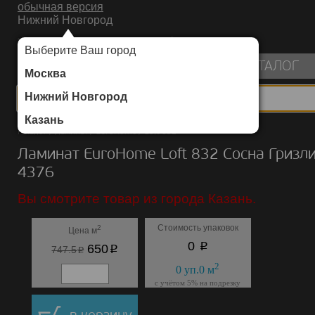
обычная версия
Нижний Новгород
ИНТЕРНЕТ-МАГАЗИН НАПОЛЬНЫХ ПОКРЫТИЙ
Выберите Ваш город
пуста
КАТАЛОГ
Москва
Нижний Новгород
Казань
Каталог
/
Ламинат
/
EuroHome
/
Loft 832
Ламинат EuroHome Loft 832 Сосна Гризл
4376
Вы смотрите товар из города Казань.
Стоимость упаковок
2
Цена м
p
0
p
650
p
747.5
2
0
уп.
0
м
с учётом 5% на подрезку