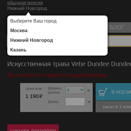
обычная версия
Нижний Новгород
ИНТЕРНЕТ-МАГАЗИН НАПОЛЬНЫХ ПОКРЫТИЙ
Выберите Ваш город
пуста
КАТАЛОГ
Москва
Нижний Новгород
Казань
Каталог
/
Искусственная трава
/
Vebe
/
Dundee
Искусственная трава Vebe Dundee Dunde
Вы смотрите товар из города Москва.
Ширина
Цена м.кв.
м
в корзи
рулона
p
1 190
Длина
м
заказ в 1 кли
нашли дешевле