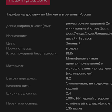
Тарифы на доставку по Москве и в регионы России
режем ролики шириной 2м 
длина,ширина,высота(мм):
минимальный отрез 1м.п.
Дом,Улица,Сады,Ландшаф
Назначение:
дизайн,Терассы
Цвет:
Зеленый
Норма отпуска:
в отрез
Класс пожарной безопасности:
КМ5
Монофиламентная
прямая(полиэтилен) и
Материал:
монофиламентная скученн
(полипропилен)
Высота ворса,мм.:
8,2
Экологичная, не содержит 
Качество нити:
кадмий
Ширина рулона м:
2;4
100% PP черный с ворсом,
Первичная основа:
устойчивый к ультрафиалет
135 г/м.кв