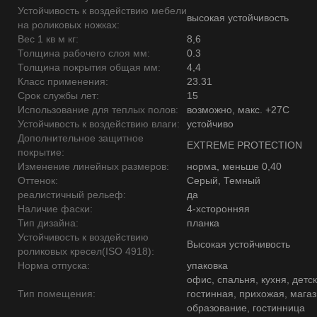
Устойчивость к воздействию мебели
высокая устойчивость
на роликовых ножках:
Вес 1 кв м кг:
8,6
Толщина рабочего слоя мм:
0.3
Толщина покрытия общая мм:
4,4
Класс применения:
23.31
Срок службы лет:
15
Использование для теплых полов:
возможно, макс. +27С
Устойчивость к воздействию влаги:
устойчиво
Дополнительное защитное
EXTREME PROTECTION
покрытие:
Изменение линейных размеров:
норма, меньше 0,40
Оттенок:
Серый, Темный
реалистичный рельеф:
да
Наличие фаски:
4-хсторонняя
Тип дизайна:
планка
Устойчивость к воздействию
Высокая устойчивость
роликовых кресел(ISO 4918):
Норма отпуска:
упаковка
офис, спальня, кухня, детск
Тип помещения:
гостинная, прихожая, магаз
образование, гостинница