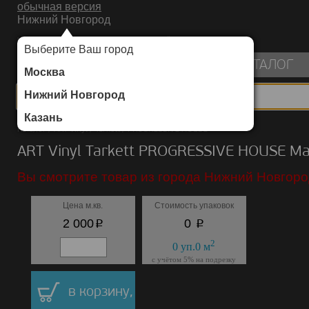
обычная версия
Нижний Новгород
ИНТЕРНЕТ-МАГАЗИН НАПОЛЬНЫХ ПОКРЫТИЙ
Выберите Ваш город
пуста
КАТАЛОГ
Москва
Нижний Новгород
Казань
Каталог
/
ART Vinyl
/
Tarkett
/
PROGRESSIVE HOUSE
ART Vinyl Tarkett PROGRESSIVE HOUSE Ma
Вы смотрите товар из города Нижний Новгоро
Цена м.кв.
Стоимость упаковок
p
p
2 000
0
2
0
уп.
0
м
с учётом 5% на подрезку
в корзину,