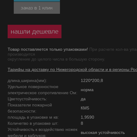
заказ в 1 клик
нашли дешевле
Товар поставляется только упаковками!
При расчете кол-ва упа
производится
округление до целого числа в большую сторону.
Тарифы на доставку по Нижегородской области и в регионы Ро
длина,ширина(мм):
1220*200,8
Удельное поверхностное
норма
электрическое сопротивление Ом:
Цветоустойчивость:
да
Показатели пожарной
КМ5
безопасности:
площадь в упаковке м кв:
1,9590
Количетво в упаковке шт:
8
Устойчивость к воздействию ножек
высокая устойчивость
мебели и каблуков: