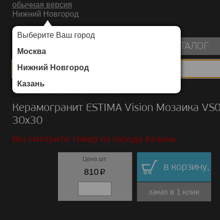
обычная версия
Нижний Новгород
ИНТЕРНЕТ-МАГАЗИН НАПОЛЬНЫХ ПОКРЫТИЙ
Выберите Ваш город
пуста
КАТАЛОГ
Москва
Нижний Новгород
Казань
Каталог
/
Керамогранит
/
ESTIMA
/
Vision
Керамогранит ESTIMA Vision Мозаика VS
30х30
Вы смотрите товар из города Казань.
Цена шт
в корзину,
p
810
заказ в 1 клик