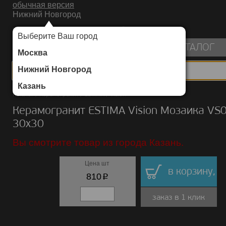
обычная версия
Нижний Новгород
ИНТЕРНЕТ-МАГАЗИН НАПОЛЬНЫХ ПОКРЫТИЙ
Выберите Ваш город
пуста
КАТАЛОГ
Москва
Нижний Новгород
Казань
Каталог
/
Керамогранит
/
ESTIMA
/
Vision
Керамогранит ESTIMA Vision Мозаика VS
30х30
Вы смотрите товар из города Казань.
Цена шт
в корзину,
p
810
заказ в 1 клик