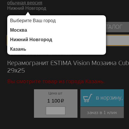
обычная версия
Нижний Новгород
ИНТЕРНЕТ-МАГАЗИН НАПОЛЬНЫХ ПОКРЫТИЙ
Выберите Ваш город
пуста
КАТАЛОГ
Москва
Нижний Новгород
Казань
Каталог
/
Керамогранит
/
ESTIMA
/
Vision
Керамогранит ESTIMA Vision Мозаика Cu
29х25
Вы смотрите товар из города Казань.
Цена шт
в корзину,
p
1 100
заказ в 1 клик