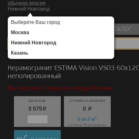
обычная версия
Нижний Новгород
ИНТЕРНЕТ-МАГАЗИН НАПОЛЬНЫХ ПОКРЫТИЙ
Выберите Ваш город
пуста
КАТАЛОГ
Москва
Нижний Новгород
Казань
Каталог
/
Керамогранит
/
ESTIMA
/
Vision
Керамогранит ESTIMA Vision VS03 60х12
неполированный
Вы смотрите товар из города Москва.
Цена м.кв.
Стоимость упаковок
p
p
3 575
0
2
0
уп.
0
м
с учётом 5% на подрезку