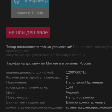
в корзину,
заказ в 1 клик
нашли дешевле
Товар поставляется только упаковками!
При расчете кол-ва упа
производится
округление до целого числа в большую сторону.
Тарифы на доставку по Москве и в регионы России
ширина,длина,толщина(мм):
1200*600*10
Количество в одной упаковке,шт.:
2
Назначение:
Напольная,Настенная
площадь в упаковке м кв:
1,44
Цвет:
Черный
Поверхность:
Неполированная
Ванная комната,жилые
Ванная комната, жилые
комнаты,кухня,прихожая,подходит
комнаты,кухня,прихожая,п