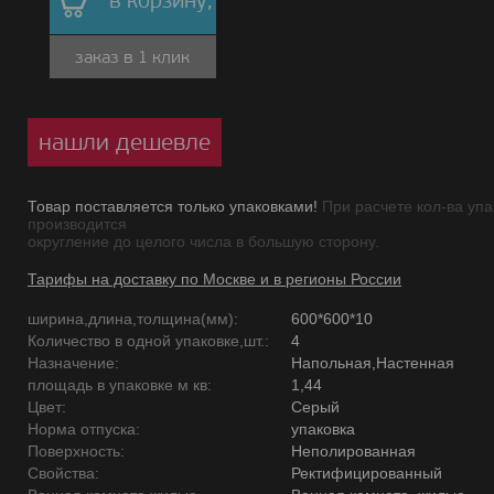
в корзину,
заказ в 1 клик
нашли дешевле
Товар поставляется только упаковками!
При расчете кол-ва упа
производится
округление до целого числа в большую сторону.
Тарифы на доставку по Москве и в регионы России
ширина,длина,толщина(мм):
600*600*10
Количество в одной упаковке,шт.:
4
Назначение:
Напольная,Настенная
площадь в упаковке м кв:
1,44
Цвет:
Серый
Норма отпуска:
упаковка
Поверхность:
Неполированная
Свойства:
Ректифицированный