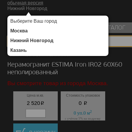
обычная версия
Нижний Новгород
ИНТЕРНЕТ-МАГАЗИН НАПОЛЬНЫХ ПОКРЫТИЙ
Выберите Ваш город
пуста
КАТАЛОГ
Москва
Нижний Новгород
Казань
Каталог
/
Керамогранит
/
ESTIMA
/
Iron
Керамогранит ESTIMA Iron IR02 60X60
неполированный
Вы смотрите товар из города Москва.
Цена м.кв.
Стоимость упаковок
p
p
2 520
0
2
0
уп.
0
м
с учётом 5% на подрезку